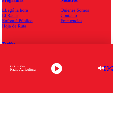
Programas
Nosotros
LLegó la hora
Quienes Somos
El Radar
Contacto
Enfoqué Público
Frecuencias
Hoja de Ruta
Tarifas
Comercial
Tarifas Servel Radio
Radio en Vivo
Radio Agricultura
Radio en Vivo
TV en Vivo
Descarga la APP