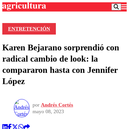
ENTRETENCIÓN
Podcast
Karen Bejarano sorprendió con
Frecuencias
Agricultura TV
radical cambio de look: la
Deportes
compararon hasta con Jennifer
Entretención
Colo Colo
Noticias
López
Motor
Vida Social
Otros Deportes
Dato Practico
Publicaciones en medios
Seleccion Chilena
Economía
Opinión
Torneo Internacional
Internacional
por
Andrés Cortés
Programas
Torneo Nacional
Nacional
mayo 08, 2023
Comercial
Universidad Católica
Política
Universidad de Chile
Sustentabilidad