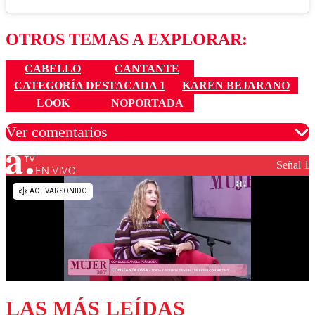
OTROS TEMAS A EXPLORAR:
CABELLO
CANTANTE
CATEGORÍA DESTACADA 1
KAREN BEJARANO
LOOK
NOPORTADA
Ver comentarios
Señal 1
EN VIVO
Los comentarios son moderados para garantizar un
diálogo respetuoso.
Nombre
Correo
LAS MÁS LEÍDAS