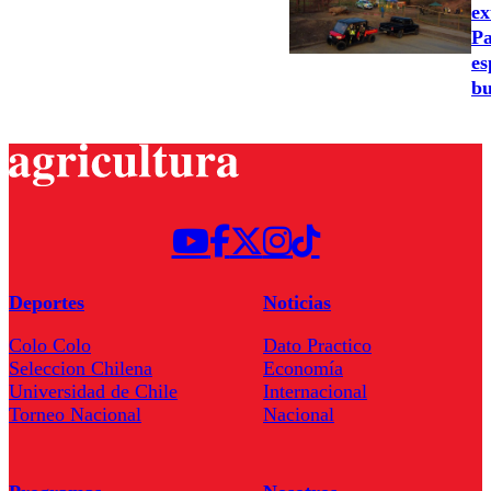
ex
Pa
es
bu
Deportes
Noticias
Colo Colo
Dato Practico
Seleccion Chilena
Economía
Universidad de Chile
Internacional
Torneo Nacional
Nacional