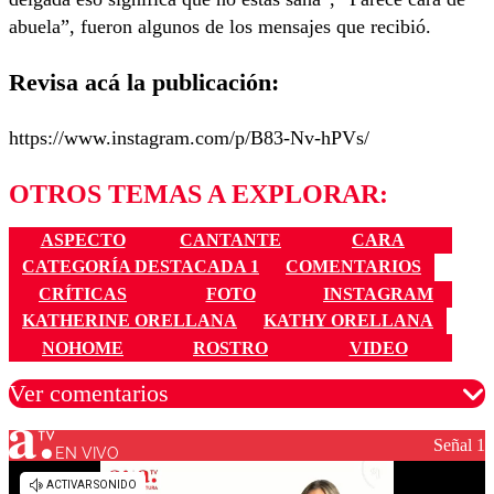
abuela”, fueron algunos de los mensajes que recibió.
Revisa acá la publicación:
https://www.instagram.com/p/B83-Nv-hPVs/
OTROS TEMAS A EXPLORAR:
ASPECTO
CANTANTE
CARA
CATEGORÍA DESTACADA 1
COMENTARIOS
CRÍTICAS
FOTO
INSTAGRAM
KATHERINE ORELLANA
KATHY ORELLANA
NOHOME
ROSTRO
VIDEO
Ver comentarios
Señal 1
EN VIVO
Los comentarios son moderados para garantizar un
diálogo respetuoso.