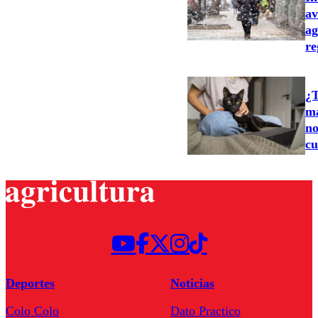
av
ag
re
¿T
ma
no
cu
Deportes
Noticias
Colo Colo
Dato Practico