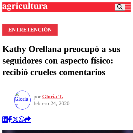
ENTRETENCIÓN
Podcast
Kathy Orellana preocupó a sus
Frecuencias
Agricultura TV
seguidores con aspecto físico:
Deportes
recibió crueles comentarios
Entretención
Colo Colo
Noticias
Motor
Vida Social
Otros Deportes
Dato Practico
Publicaciones en medios
por
Gloria T.
Seleccion Chilena
Economía
Opinión
febrero 24, 2020
Torneo Internacional
Internacional
Programas
Torneo Nacional
Nacional
Comercial
Universidad Católica
Política
Universidad de Chile
Sustentabilidad