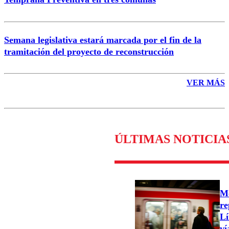
Semana legislativa estará marcada por el fin de la
tramitación del proyecto de reconstrucción
VER MÁS
ÚLTIMAS NOTICIA
Me
re
Lí
ví