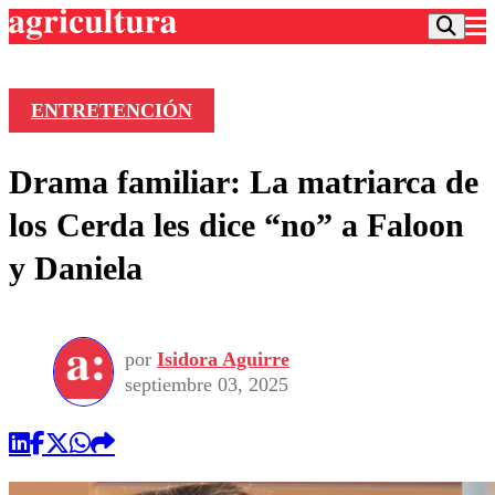
ENTRETENCIÓN
Podcast
Drama familiar: La matriarca de
Frecuencias
Agricultura TV
los Cerda les dice “no” a Faloon
Deportes
y Daniela
Entretención
Colo Colo
Noticias
Motor
Vida Social
Otros Deportes
Dato Practico
Publicaciones en medios
por
Isidora Aguirre
Seleccion Chilena
Economía
Opinión
septiembre 03, 2025
Torneo Internacional
Internacional
Programas
Torneo Nacional
Nacional
Comercial
Universidad Católica
Política
Universidad de Chile
Sustentabilidad