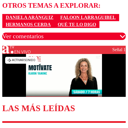
OTROS TEMAS A EXPLORAR:
DANIELA ARÁNGUIZ
FALOON LARRAGUIBEL
HERMANOS CERDA
QUÉ TE LO DIGO
Ver comentarios
Señal 1
EN VIVO
Los comentarios son moderados para garantizar un
diálogo respetuoso.
Nombre
Correo
LAS MÁS LEÍDAS
Enviar comentario