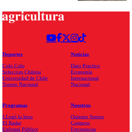
Deportes
Noticias
Colo Colo
Dato Practico
Seleccion Chilena
Economía
Universidad de Chile
Internacional
Torneo Nacional
Nacional
Programas
Nosotros
LLegó la hora
Quienes Somos
El Radar
Contacto
Enfoqué Público
Frecuencias