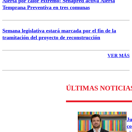
Alerta por calor extremo: Senapred activa Alerta
Temprana Preventiva en tres comunas
Semana legislativa estará marcada por el fin de la
tramitación del proyecto de reconstrucción
VER MÁS
ÚLTIMAS NOTICIA
Ju
co