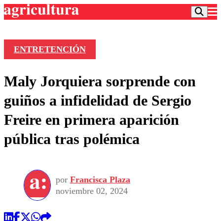
ENTRETENCIÓN
Podcast
Maly Jorquiera sorprende con
Frecuencias
Agricultura TV
guiños a infidelidad de Sergio
Deportes
Freire en primera aparición
Entretención
Colo Colo
Noticias
pública tras polémica
Motor
Vida Social
Otros Deportes
Dato Practico
Publicaciones en medios
Seleccion Chilena
Economía
Opinión
Torneo Internacional
Internacional
por
Francisca Plaza
Programas
Torneo Nacional
Nacional
noviembre 02, 2024
Comercial
Universidad Católica
Política
Universidad de Chile
Sustentabilidad