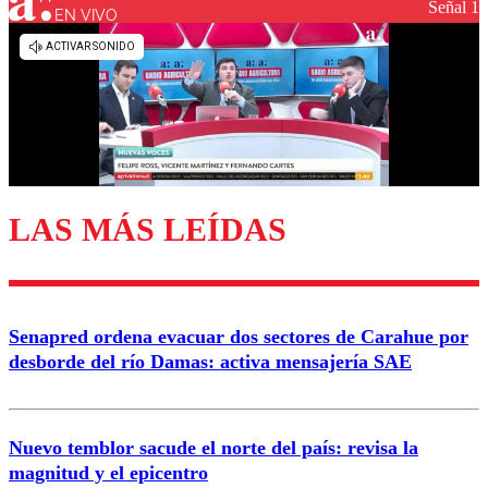
Señal 1
EN VIVO
Los comentarios son moderados para garantizar un
diálogo respetuoso.
Nombre
Correo
LAS MÁS LEÍDAS
Enviar comentario
Senapred ordena evacuar dos sectores de Carahue por
desborde del río Damas: activa mensajería SAE
Nuevo temblor sacude el norte del país: revisa la
magnitud y el epicentro