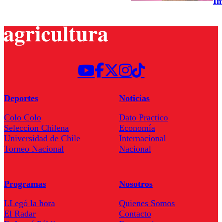
Im
Deportes
Noticias
Colo Colo
Dato Practico
Seleccion Chilena
Economía
Universidad de Chile
Internacional
Torneo Nacional
Nacional
Programas
Nosotros
LLegó la hora
Quienes Somos
El Radar
Contacto