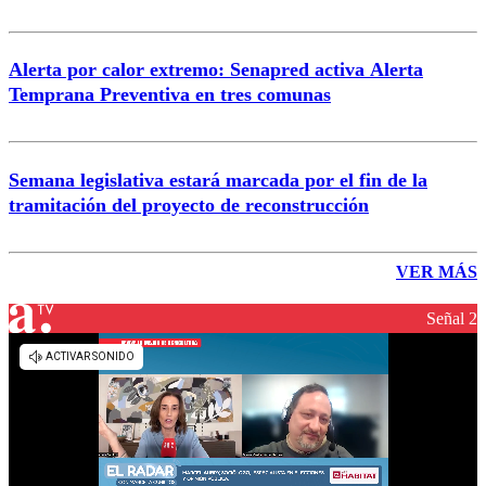
Alerta por calor extremo: Senapred activa Alerta
Temprana Preventiva en tres comunas
Semana legislativa estará marcada por el fin de la
tramitación del proyecto de reconstrucción
VER MÁS
Señal 2