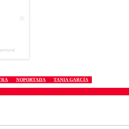
pereyra)
YRA
NOPORTADA
TANIA GARCÍA
ados para garantizar un diálogo respetuoso.
Correo