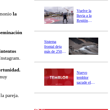
desborde del
río Damas:
Vuelve la
imonio
la
activa
lluvia a la
mensajería
Región
SAE
Metropolitana:
este es el
seminación
pronóstico de
la DMC para
Sistema
este viernes
frontal deja
intentos
más de 250
damnificados
Instagram.
y 317
personas
ortunidad.
aisladas entre
Nuevo
Valparaíso y
 muy
temblor
Los Ríos
sacude el
norte del país:
revisa la
la pareja.
magnitud y el
epicentro