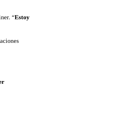
ner. “
Estoy
uaciones
er