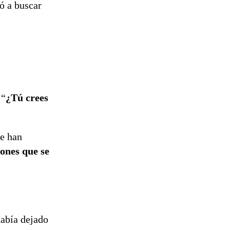
ó a buscar
 “
¿Tú crees
ue han
iones que se
abía dejado