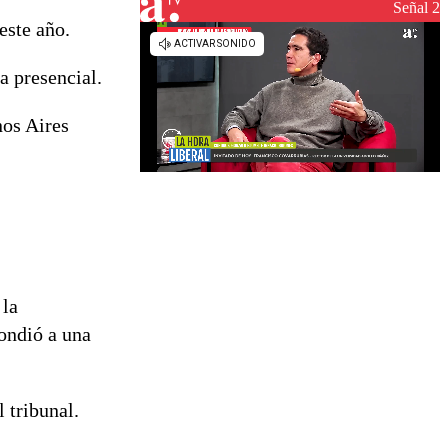
Señal 2
este año.
a presencial.
nos Aires
 la
pondió a una
 tribunal.