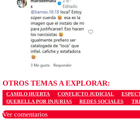
OTROS TEMAS A EXPLORAR:
CAMILO HUERTA
CONFLICTO JUDICIAL
ESPEC
QUERELLA POR INJURIAS
REDES SOCIALES
TR
Ver comentarios
Los comentarios son moder