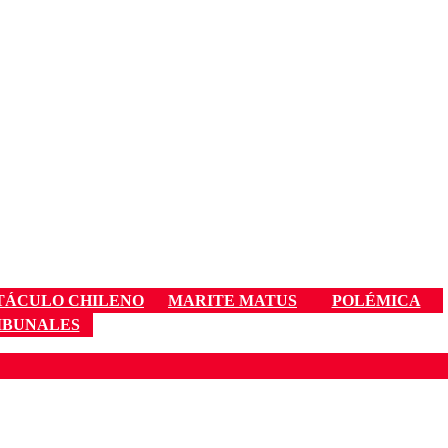
TÁCULO CHILENO
MARITE MATUS
POLÉMICA
IBUNALES
ados para garantizar un diálogo respetuoso.