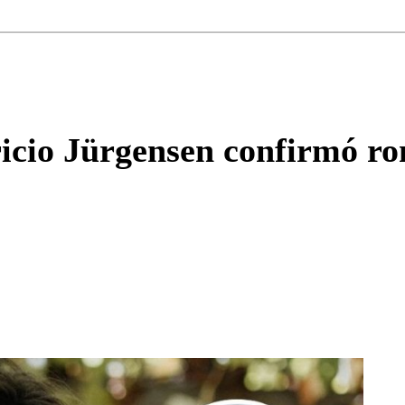
Correo
Enviar c
ricio Jürgensen confirmó ro