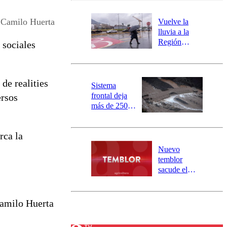
desborde del
río Damas:
 Camilo Huerta
Vuelve la
activa
lluvia a la
mensajería
Región
 sociales
SAE
Metropolitana:
este es el
pronóstico de
de realities
la DMC para
Sistema
este viernes
frontal deja
ersos
más de 250
damnificados
y 317
rca la
personas
aisladas entre
Nuevo
Valparaíso y
temblor
Los Ríos
sacude el
norte del país:
revisa la
magnitud y el
Camilo Huerta
epicentro