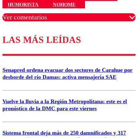
HUMORISTA
NOHOME
Ver comentarios
LAS MÁS LEÍDAS
Los comentarios son moderados para garantizar un
diálogo respetuoso.
Nombre
Senapred ordena evacuar dos sectores de Carahue por
Correo
desborde del río Damas: activa mensajería SAE
Vuelve la lluvia a la Región Metropolitana: este es el
pronóstico de la DMC para este viernes
Enviar comentario
Sistema frontal deja más de 250 damnificados y 317