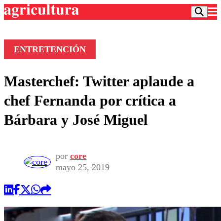
ENTRETENCIÓN
Podcast
Masterchef: Twitter aplaude a
Frecuencias
Agricultura TV
chef Fernanda por crítica a
Deportes
Bárbara y José Miguel
Entretención
Colo Colo
Noticias
Motor
Vida Social
Otros Deportes
Dato Practico
por
core
Publicaciones en medios
Seleccion Chilena
Economía
mayo 25, 2019
Opinión
Torneo Internacional
Internacional
Programas
Torneo Nacional
Nacional
Comercial
Universidad Católica
Política
Universidad de Chile
Sustentabilidad