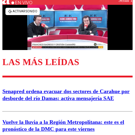
Señal 1
EN VIVO
Los comentarios son moderados para garantizar un
diálogo respetuoso.
Nombre
Correo
LAS MÁS LEÍDAS
Enviar comentario
Senapred ordena evacuar dos sectores de Carahue por
desborde del río Damas: activa mensajería SAE
Vuelve la lluvia a la Región Metropolitana: este es el
pronóstico de la DMC para este viernes