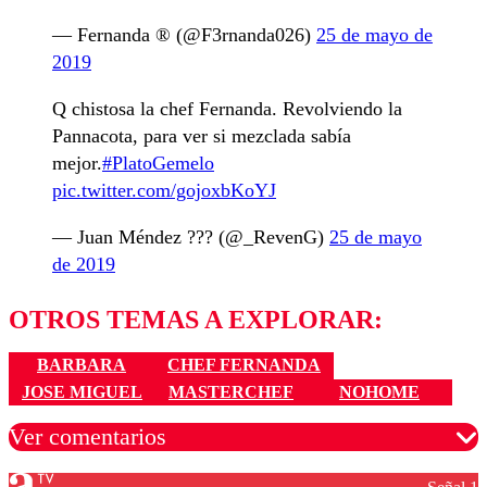
— Fernanda ® (@F3rnanda026)
25 de mayo de
2019
Q chistosa la chef Fernanda. Revolviendo la
Pannacota, para ver si mezclada sabía
mejor.
#PlatoGemelo
pic.twitter.com/gojoxbKoYJ
— Juan Méndez ??? (@_RevenG)
25 de mayo
de 2019
OTROS TEMAS A EXPLORAR:
BARBARA
CHEF FERNANDA
JOSE MIGUEL
MASTERCHEF
NOHOME
Ver comentarios