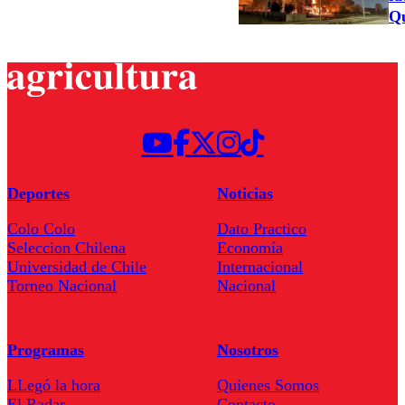
Qu
Deportes
Noticias
Colo Colo
Dato Practico
Seleccion Chilena
Economía
Universidad de Chile
Internacional
Torneo Nacional
Nacional
Programas
Nosotros
LLegó la hora
Quienes Somos
El Radar
Contacto