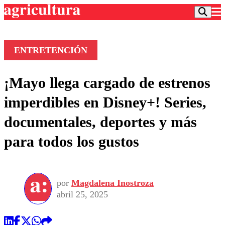
ENTRETENCIÓN
Podcast
¡Mayo llega cargado de estrenos
Frecuencias
Agricultura TV
imperdibles en Disney+! Series,
Deportes
documentales, deportes y más
Entretención
Colo Colo
Noticias
para todos los gustos
Motor
Vida Social
Otros Deportes
Dato Practico
Publicaciones en medios
Seleccion Chilena
Economía
Opinión
Torneo Internacional
Internacional
por
Magdalena Inostroza
Programas
Torneo Nacional
Nacional
abril 25, 2025
Comercial
Universidad Católica
Política
Universidad de Chile
Sustentabilidad