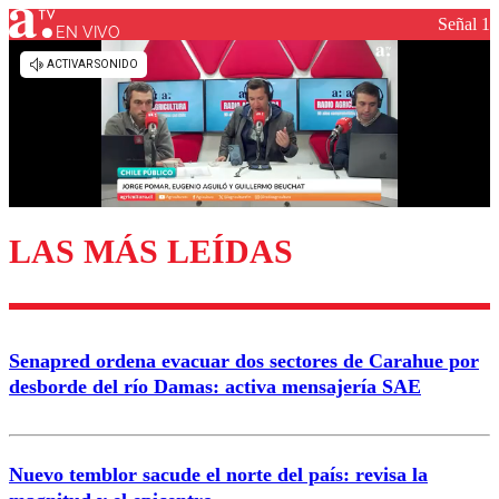
Señal 1
EN VIVO
Los comentarios son moderados para garantizar un
diálogo respetuoso.
Nombre
Correo
LAS MÁS LEÍDAS
Enviar comentario
Senapred ordena evacuar dos sectores de Carahue por
desborde del río Damas: activa mensajería SAE
Nuevo temblor sacude el norte del país: revisa la