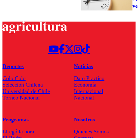
ve
Deportes
Noticias
Colo Colo
Dato Practico
Seleccion Chilena
Economía
Universidad de Chile
Internacional
Torneo Nacional
Nacional
Programas
Nosotros
LLegó la hora
Quienes Somos
El Radar
Contacto