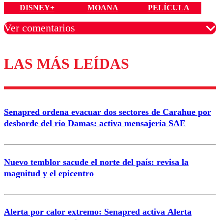
DISNEY+
MOANA
PELÍCULA
Ver comentarios
LAS MÁS LEÍDAS
Los comentarios son moderados para garantizar un
diálogo respetuoso.
Nombre
Senapred ordena evacuar dos sectores de Carahue por
Correo
desborde del río Damas: activa mensajería SAE
Nuevo temblor sacude el norte del país: revisa la
magnitud y el epicentro
Enviar comentario
Alerta por calor extremo: Senapred activa Alerta