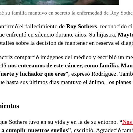
é su familia mantuvo en secreto la enfermedad de Roy Sothe
nfirmó el fallecimiento de
Roy Sothers
, reconocido c
e enfrentó en silencio durante años. Su hijastra,
Mayte
etalles sobre la decisión de mantener en reserva el diag
 actriz compartió imágenes del médico y escribió un m
015 nos enteramos de este cáncer, como familia. Man
fuerte y luchador que eres”
, expresó Rodríguez. Tamb
e hasta sus últimos días mantuvo el ánimo, los planes 
ientos
que Sothers tuvo en su vida y en la de su entorno.
“
Nos 
 a cumplir nuestros sueños”
, escribió. Agradeció tam