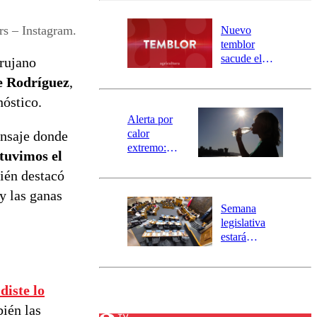
desborde del
río Damas:
rs – Instagram.
Nuevo
activa
temblor
mensajería
sacude el
irujano
SAE
norte del país:
 Rodríguez
,
revisa la
nóstico.
magnitud y el
epicentro
Alerta por
calor
ensaje donde
extremo:
tuvimos el
Senapred
ién destacó
activa Alerta
Temprana
y las ganas
Preventiva en
Semana
tres comunas
legislativa
estará
marcada por
el fin de la
tramitación
diste lo
del proyecto
de
bién las