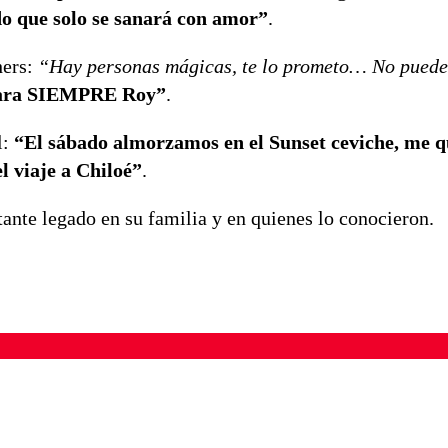
o que solo se sanará con amor”
.
hers:
“Hay personas mágicas, te lo prometo… No puede
para SIEMPRE Roy”
.
l:
“El sábado almorzamos en el Sunset ceviche, me q
 viaje a Chiloé”
.
ante legado en su familia y en quienes lo conocieron.
ados para garantizar un diálogo respetuoso.
Correo