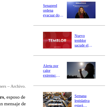
Senapred
ordena
evacuar dos
sectores de
Carahue por
desborde del
río Damas:
Nuevo
activa
temblor
mensajería
sacude el
SAE
norte del país:
revisa la
magnitud y el
epicentro
Alerta por
calor
extremo:
Senapred
activa Alerta
ers – Archivo.
Temprana
Preventiva en
Semana
rs
, esposo de
tres comunas
legislativa
 un mensaje de
estará