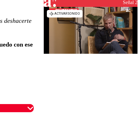
reconstrucción
Señal 2
s deshacerte
uedo con ese