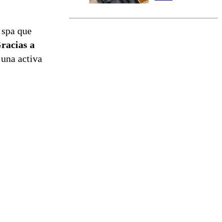
marcada por
el fin de la
tramitación
 spa que
del proyecto
Gracias a
de
reconstrucción
 una activa