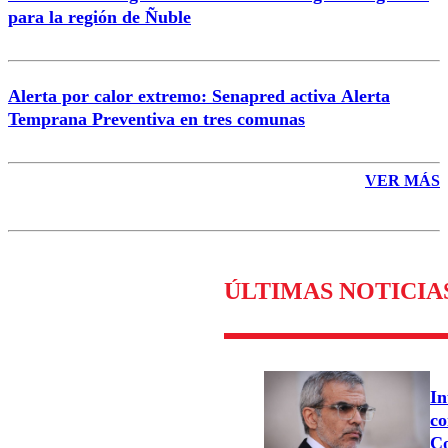
para la región de Ñuble
Alerta por calor extremo: Senapred activa Alerta
Temprana Preventiva en tres comunas
VER MÁS
ÚLTIMAS NOTICIA
In
co
Co