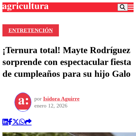
ENTRETENCIÓN
Podcast
¡Ternura total! Mayte Rodríguez
Frecuencias
Agricultura TV
sorprende con espectacular fiesta
Deportes
de cumpleaños para su hijo Galo
Entretención
Colo Colo
Noticias
Motor
Vida Social
Otros Deportes
Dato Practico
Publicaciones en medios
por
Isidora Aguirre
Seleccion Chilena
Economía
Opinión
enero 12, 2026
Torneo Internacional
Internacional
Programas
Torneo Nacional
Nacional
Comercial
Universidad Católica
Política
Universidad de Chile
Sustentabilidad