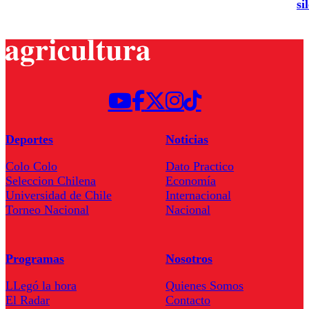
si
Deportes
Noticias
Colo Colo
Dato Practico
Seleccion Chilena
Economía
Universidad de Chile
Internacional
Torneo Nacional
Nacional
Programas
Nosotros
LLegó la hora
Quienes Somos
El Radar
Contacto