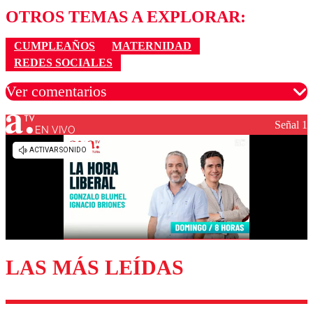
OTROS TEMAS A EXPLORAR:
CUMPLEAÑOS
MATERNIDAD
REDES SOCIALES
Ver comentarios
Señal 1
EN VIVO
Los comentarios son moderados para garantizar un
diálogo respetuoso.
Nombre
Correo
LAS MÁS LEÍDAS
Enviar comentario