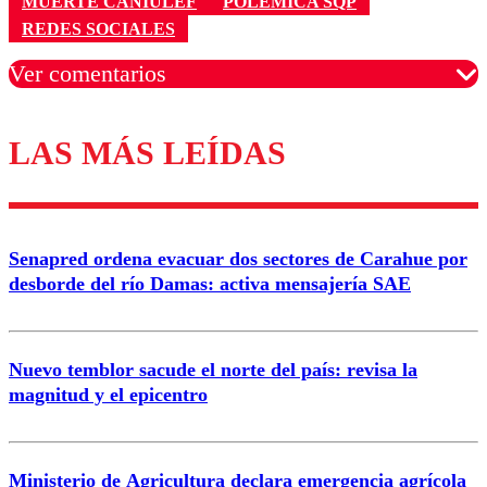
MUERTE CANIULEF
POLÉMICA SQP
REDES SOCIALES
Ver comentarios
LAS MÁS LEÍDAS
Los comentarios son moderados para garantizar un
diálogo respetuoso.
Nombre
Senapred ordena evacuar dos sectores de Carahue por
Correo
desborde del río Damas: activa mensajería SAE
Nuevo temblor sacude el norte del país: revisa la
magnitud y el epicentro
Enviar comentario
Ministerio de Agricultura declara emergencia agrícola