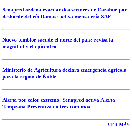
Senapred ordena evacuar dos sectores de Carahue por
desborde del río Damas: activa mensajería SAE
Nuevo temblor sacude el norte del país: revisa la
magnitud y el epicentro
Ministerio de Agricultura declara emergencia agrícola
para la región de Ñuble
Alerta por calor extremo: Senapred activa Alerta
Temprana Preventiva en tres comunas
VER MÁS