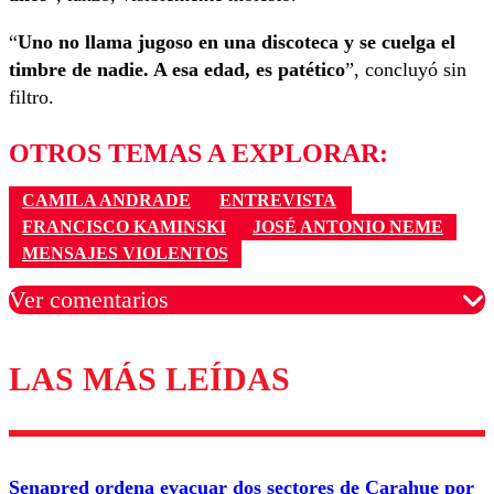
“
Uno no llama jugoso en una discoteca y se cuelga el
timbre de nadie. A esa edad, es patético
”, concluyó sin
filtro.
OTROS TEMAS A EXPLORAR:
CAMILA ANDRADE
ENTREVISTA
FRANCISCO KAMINSKI
JOSÉ ANTONIO NEME
MENSAJES VIOLENTOS
Ver comentarios
LAS MÁS LEÍDAS
Los comentarios son moderados para garantizar un
diálogo respetuoso.
Nombre
Senapred ordena evacuar dos sectores de Carahue por