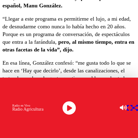
español, Manu González.
“Llegar a este programa es permitirme el lujo, a mi edad,
de desnudarme como nunca lo había hecho en 20 años.
Porque es un programa de conversación, de espectáculos
que entra a la farándula,
pero, al mismo tiempo, entra en
otras facetas de la vida”, dijo.
En esa línea, González confesó: “me gusta todo lo que se
hace en ‘Hay que decirlo’, desde las canalizaciones, el
tratar de ayudar a la gente que tiene problemas, hasta las
conversaciones
que se dan en torno a lo que le sucede a
las personas del espectáculo”.
Radio en Vivo
“Es un programa muy bien armado y que se aparta
Radio Agricultura
absolutamente del resto de la oferta televisiva”, afirmó.
Finalmente, expresó que “ser parte de esta aventura que
crece cada día y que aporta nuevas ideas,
para mí es