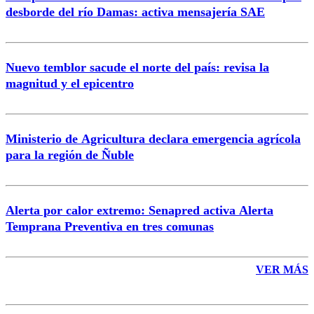
Correo
desborde del río Damas: activa mensajería SAE
Nuevo temblor sacude el norte del país: revisa la
magnitud y el epicentro
Enviar comentario
Ministerio de Agricultura declara emergencia agrícola
para la región de Ñuble
Alerta por calor extremo: Senapred activa Alerta
Temprana Preventiva en tres comunas
VER MÁS