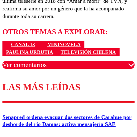
última teleserie en 2018 con “Amar a morir” de TVN, y
reafirma su amor por un género que la ha acompañado
durante toda su carrera.
OTROS TEMAS A EXPLORAR:
CANAL 13
MININOVELA
PAULINA URRUTIA
TELEVISIÓN CHILENA
Ver comentarios
LAS MÁS LEÍDAS
Los comentarios son moderados para garantizar un
diálogo respetuoso.
Nombre
Senapred ordena evacuar dos sectores de Carahue por
Correo
desborde del río Damas: activa mensajería SAE