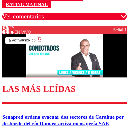
RATING MATINAL
Ver comentarios
Señal 1
EN VIVO
Los comentarios son moderados para garantizar un
diálogo respetuoso.
Nombre
Correo
LAS MÁS LEÍDAS
Enviar comentario
Senapred ordena evacuar dos sectores de Carahue por
desborde del río Damas: activa mensajería SAE