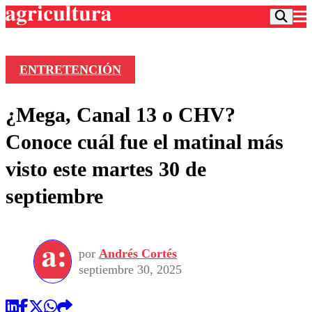
ENTRETENCIÓN
Podcast
¿Mega, Canal 13 o CHV?
Frecuencias
Agricultura TV
Conoce cuál fue el matinal más
Deportes
visto este martes 30 de
Entretención
Colo Colo
Noticias
septiembre
Motor
Vida Social
Otros Deportes
Dato Practico
Publicaciones en medios
Seleccion Chilena
Economía
Opinión
Torneo Internacional
Internacional
por
Andrés Cortés
Programas
Torneo Nacional
Nacional
septiembre 30, 2025
Comercial
Universidad Católica
Política
Universidad de Chile
Sustentabilidad