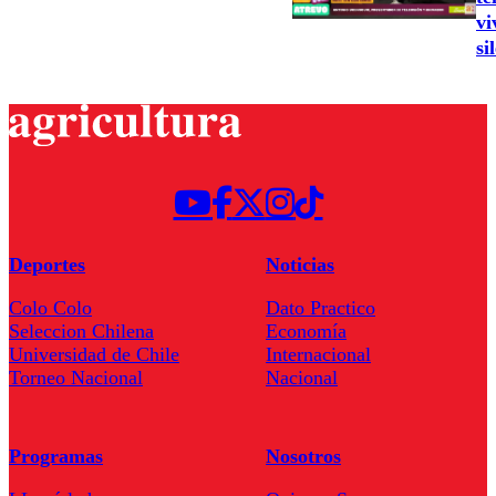
vi
si
Deportes
Noticias
Colo Colo
Dato Practico
Seleccion Chilena
Economía
Universidad de Chile
Internacional
Torneo Nacional
Nacional
Programas
Nosotros