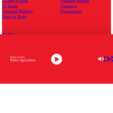
LLegó la hora
Quienes Somos
El Radar
Contacto
Enfoqué Público
Frecuencias
Hoja de Ruta
Tarifas
Comercial
Tarifas Servel Radio
Radio en Vivo
Radio Agricultura
Radio en Vivo
TV en Vivo
Descarga la APP