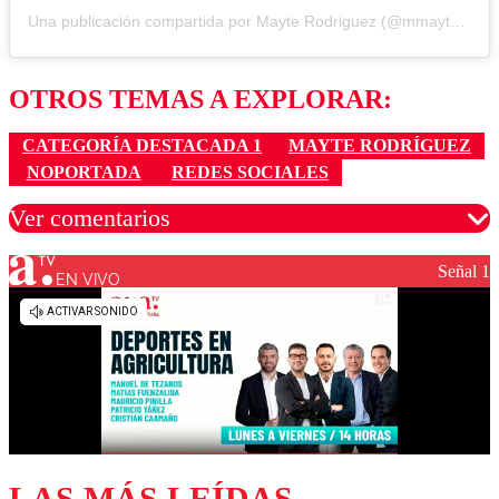
Una publicación compartida por Mayte Rodriguez (@mmayte_rodriguez)
OTROS TEMAS A EXPLORAR:
CATEGORÍA DESTACADA 1
MAYTE RODRÍGUEZ
NOPORTADA
REDES SOCIALES
Ver comentarios
Señal 1
EN VIVO
Los comentarios son moderados para garantizar un
diálogo respetuoso.
Nombre
Correo
LAS MÁS LEÍDAS