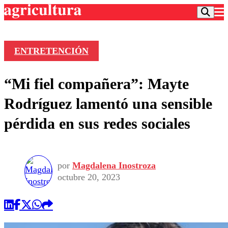
ENTRETENCIÓN
Podcast
“Mi fiel compañera”: Mayte
Frecuencias
Agricultura TV
Rodríguez lamentó una sensible
Deportes
pérdida en sus redes sociales
Entretención
Colo Colo
Noticias
Motor
Vida Social
Otros Deportes
Dato Practico
Publicaciones en medios
por
Magdalena Inostroza
Seleccion Chilena
Economía
Opinión
octubre 20, 2023
Torneo Internacional
Internacional
Programas
Torneo Nacional
Nacional
Comercial
Universidad Católica
Política
Universidad de Chile
Sustentabilidad