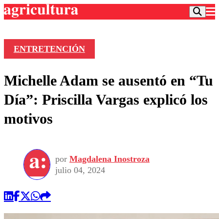
ENTRETENCIÓN
Podcast
Michelle Adam se ausentó en “Tu
Frecuencias
Agricultura TV
Día”: Priscilla Vargas explicó los
Deportes
motivos
Entretención
Colo Colo
Noticias
Motor
Vida Social
Otros Deportes
Dato Practico
Publicaciones en medios
por
Magdalena Inostroza
Seleccion Chilena
Economía
Opinión
julio 04, 2024
Torneo Internacional
Internacional
Programas
Torneo Nacional
Nacional
Comercial
Universidad Católica
Política
Universidad de Chile
Sustentabilidad