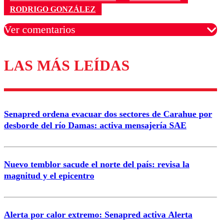
RODRIGO GONZÁLEZ
Ver comentarios
LAS MÁS LEÍDAS
Los comentarios son moderados para garantizar un
diálogo respetuoso.
Nombre
Senapred ordena evacuar dos sectores de Carahue por
Correo
desborde del río Damas: activa mensajería SAE
Nuevo temblor sacude el norte del país: revisa la
magnitud y el epicentro
Enviar comentario
Alerta por calor extremo: Senapred activa Alerta