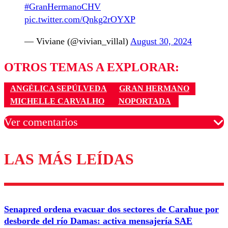
#GranHermanoCHV
pic.twitter.com/Qnkg2rOYXP
— Viviane (@vivian_villal)
August 30, 2024
OTROS TEMAS A EXPLORAR:
ANGÉLICA SEPÚLVEDA
GRAN HERMANO
MICHELLE CARVALHO
NOPORTADA
Ver comentarios
LAS MÁS LEÍDAS
Los comentarios son moderados para garantizar un
diálogo respetuoso.
Nombre
Senapred ordena evacuar dos sectores de Carahue por
Correo
desborde del río Damas: activa mensajería SAE