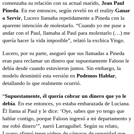
comenzaba su relación con su actual marido,
Jean Paul
Pineda
. En ese entonces, según reveló en el reality
Ganar
o Servir
, Lucero llamaba repetidamente a Pineda con la
aparente intención de molestarlo. “Cuando yo me puse a
andar con el Paul, llamaba al Paul para molestarlo (…) me
quería hacer la vida imposible”, relató la exchica Yingo.
Lucero, por su parte, aseguró que sus llamadas a Pineda
eran para reclamar un dinero que supuestamente Faloon le
debía desde cuando estuvieron juntos. Sin embargo, la
modelo desmintió esta versión en
Podemos Hablar
,
detallando lo que realmente ocurrió.
“
Supuestamente, él quería cobrar un dinero que yo le
debía
. En ese entonces, yo estaba embarazada de Luciana.
Él llama al Paul y le dice: ‘Oye, sabes que yo tengo que
hablar contigo, porque Faloon ingresó a mi departamento y
me robó dinero’”, narró Larraguibel. Según su relato,
Lucero afirmó tener videos de cámaras de seguridad que