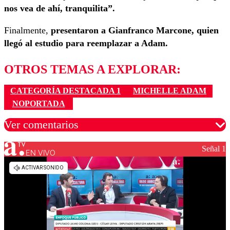
nos vea de ahí, tranquilita”.
Finalmente,
presentaron a Gianfranco Marcone, quien
llegó al estudio para reemplazar a Adam.
OTROS TEMAS A EXPLORAR:
CATEGORÍA DESTACADA 1
MICHELLE ADAM
NOPORTADA
Ver comentarios
Señal 1
EN VIVO
Los comentarios son moderados para garantizar un
diálogo respetuoso.
Nombre
Correo