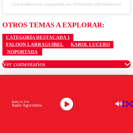
Una publicación compartida por Chilevisión (@chilevision)
OTROS TEMAS A EXPLORAR:
CATEGORÍA DESTACADA 1
FALOON LARRAGUIBEL
KAROL LUCERO
NOPORTADA
Ver comentarios
LAS MÁS LEÍDAS
Los comentarios son moderados para garantizar un
diálogo respetuoso.
Nombre
Radio en Vivo
Radio Agricultura
Senapred ordena evacuar dos sectores de Carahue por
Correo
desborde del río Damas: activa mensajería SAE