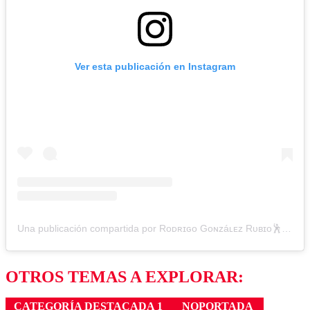
Ver esta publicación en Instagram
Una publicación compartida por Rᴏᴅʀɪɢᴏ Gᴏɴᴢáʟᴇᴢ Rᴜʙɪᴏ🕺 (@gonzalezcomediante)
OTROS TEMAS A EXPLORAR:
CATEGORÍA DESTACADA 1
NOPORTADA