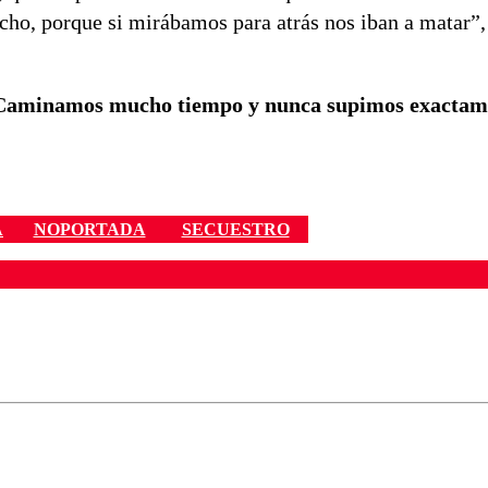
ho, porque si mirábamos para atrás nos iban a matar”,
: “Caminamos mucho tiempo y nunca supimos exactam
A
NOPORTADA
SECUESTRO
ados para garantizar un diálogo respetuoso.
Correo