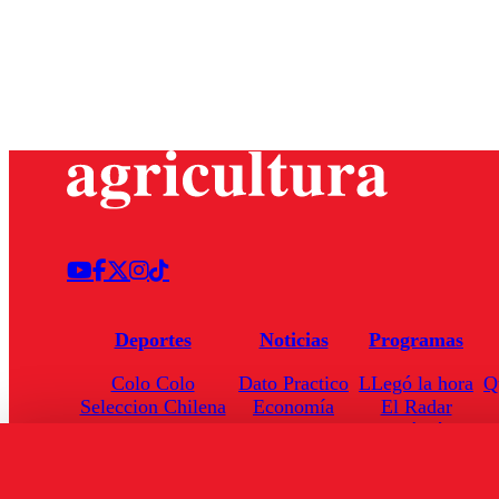
Deportes
Noticias
Programas
Colo Colo
Dato Practico
LLegó la hora
Q
Seleccion Chilena
Economía
El Radar
Universidad de Chile
Internacional
Enfoqué Público
Torneo Nacional
Nacional
Hoja de Ruta