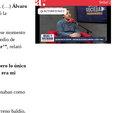
reconstrucción
Señal 2
d. (…)
Álvaro
ó la
n ese momento
medio de
ar’”
, relató
ero lo único
a era mi
sonaban como
reno baldío,