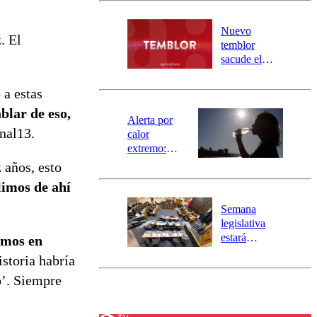
desborde del
río Damas:
Nuevo
. El
activa
temblor
mensajería
sacude el
SAE
norte del país:
revisa la
 a estas
magnitud y el
blar de eso,
epicentro
Alerta por
nal13.
calor
extremo:
Senapred
 años, esto
activa Alerta
limos de ahí
Temprana
Preventiva en
Semana
tres comunas
legislativa
estará
imos en
marcada por
istoria habría
el fin de la
o’. Siempre
tramitación
del proyecto
de