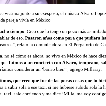
fue víctima junto a su exesposo, el músico Álvaro López
ada pareja vivía en México.
mucho tiempo
. Creo que lo tengo un poco más asimilado
ablar de eso.
Pasaron años como para que pudiera ha
osotros”, relató la comunicadora en El Pergatorio de Ca
a,
no sé cómo es ahora, no vivo en México de hace diez
e que
fuimos a un concierto con Álvaro, temprano, sa
ríamos considerar un ‘barrio bien'”, agregó Millaray.
imos, que creo que fue de las pocas cosas que lo hic
 a subir sola a ese taxi, si me hubiese subido sola la h
l taxi, sale corriendo y me dice ‘Milla, me voy contig