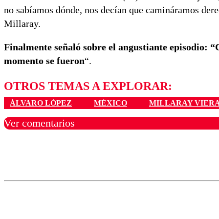
no sabíamos dónde, nos decían que camináramos derec
Millaray.
Finalmente señaló sobre el angustiante episodio
momento se fueron
“.
OTROS TEMAS A EXPLORAR:
ÁLVARO LÓPEZ
MÉXICO
MILLARAY VIER
Ver comentarios
Los comentarios son moder
Nombre