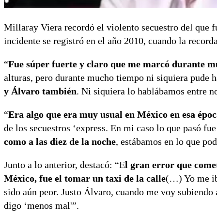
Millaray Viera recordó el violento secuestro del que 
incidente se registró en el año 2010, cuando la record
“
Fue súper fuerte y claro que me marcó durante 
alturas, pero durante mucho tiempo ni siquiera pude h
y Álvaro también
. Ni siquiera lo hablábamos entre n
“
Era algo que era muy usual en México en esa époc
de los secuestros ‘express. En mi caso lo que pasó fu
como a las diez de la noche
, estábamos en lo que pod
Junto a lo anterior, destacó: “E
l gran error que comet
México, fue el tomar un taxi de la calle
(…) Yo me iba
sido aún peor. Justo Álvaro, cuando me voy subiendo a
digo ‘menos mal'”.