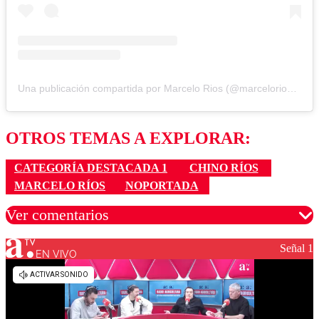
Una publicación compartida por Marcelo Rios (@marceloriosoficial)
OTROS TEMAS A EXPLORAR:
CATEGORÍA DESTACADA 1
CHINO RÍOS
MARCELO RÍOS
NOPORTADA
Ver comentarios
Señal 1
EN VIVO
Los comentarios son moderados para garantizar un
diálogo respetuoso.
Nombre