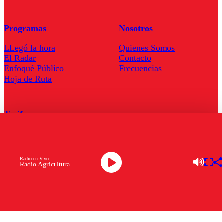
Programas
Nosotros
LLegó la hora
Quienes Somos
El Radar
Contacto
Enfoqué Público
Frecuencias
Hoja de Ruta
Tarifas
Comercial
Tarifas Servel Radio
Radio en Vivo
Radio Agricultura
Radio en Vivo
TV en Vivo
Descarga la APP