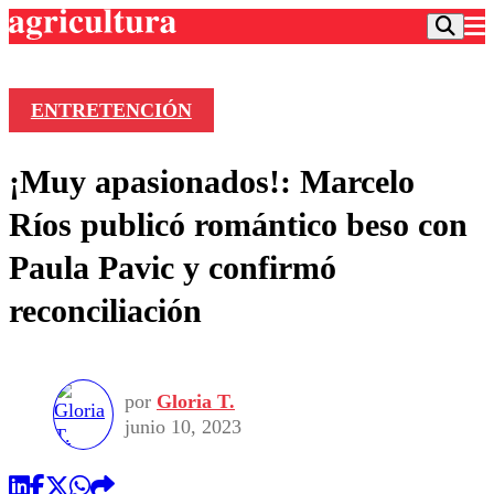
ENTRETENCIÓN
Podcast
¡Muy apasionados!: Marcelo
Frecuencias
Agricultura TV
Ríos publicó romántico beso con
Deportes
Paula Pavic y confirmó
Entretención
Colo Colo
Noticias
reconciliación
Motor
Vida Social
Otros Deportes
Dato Practico
Publicaciones en medios
Seleccion Chilena
Economía
Opinión
Torneo Internacional
Internacional
por
Gloria T.
Programas
Torneo Nacional
Nacional
junio 10, 2023
Comercial
Universidad Católica
Política
Universidad de Chile
Sustentabilidad