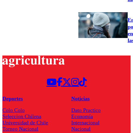
Em
po
en
la
Deportes
Noticias
Colo Colo
Dato Practico
Seleccion Chilena
Economía
Universidad de Chile
Internacional
Torneo Nacional
Nacional