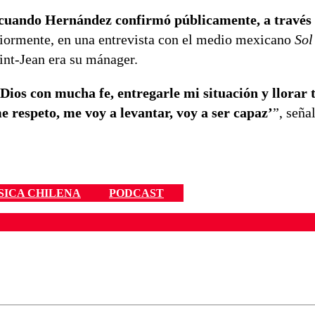
cuando Hernández confirmó públicamente, a través
riormente, en una entrevista con el medio mexicano
Sol
int-Jean era su mánager.
Dios con mucha fe, entregarle mi situación y llorar 
e respeto, me voy a levantar, voy a ser capaz’
”, seña
SICA CHILENA
PODCAST
ados para garantizar un diálogo respetuoso.
Correo