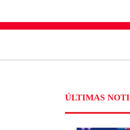
ados para garantizar un diálogo respetuoso.
Correo
Enviar c
ÚLTIMAS NOTI