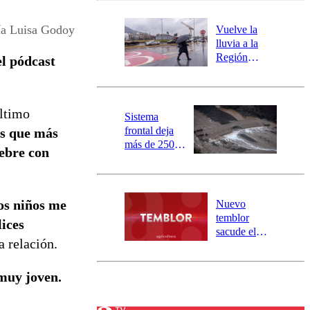
desborde del
río Damas:
a Luisa Godoy
Vuelve la
activa
lluvia a la
mensajería
Región
l pódcast
SAE
Metropolitana:
este es el
pronóstico de
último
la DMC para
Sistema
este viernes
frontal deja
s que más
más de 250
iebre con
damnificados
y 317
personas
aisladas entre
os niños me
Nuevo
Valparaíso y
temblor
lices
Los Ríos
sacude el
a relación.
norte del país:
revisa la
magnitud y el
muy joven.
epicentro