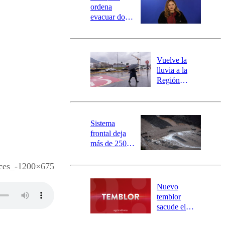
ordena
evacuar dos
sectores de
Carahue por
desborde del
río Damas:
Vuelve la
activa
lluvia a la
mensajería
Región
SAE
Metropolitana:
este es el
pronóstico de
la DMC para
Sistema
este viernes
frontal deja
más de 250
damnificados
y 317
es_-1200×675
personas
aisladas entre
Nuevo
Valparaíso y
temblor
Los Ríos
sacude el
norte del país: