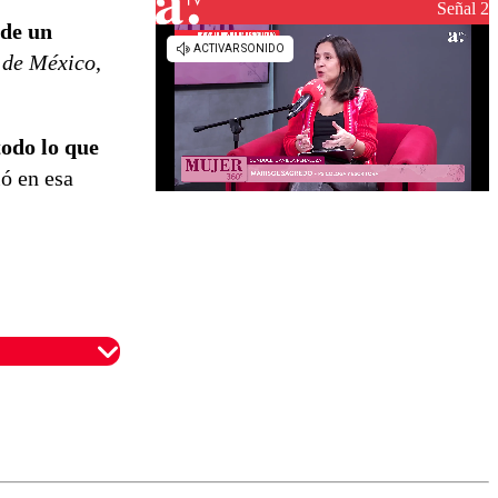
Señal 2
 de un
 de México
,
todo lo que
ló en esa