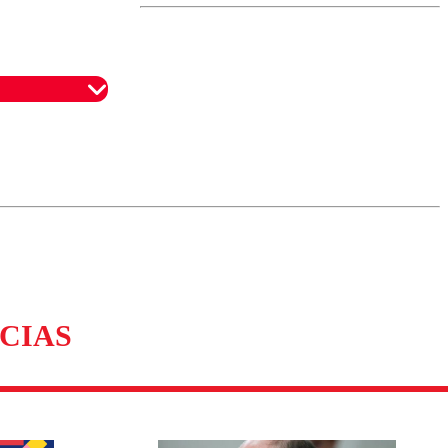
revisa la
magnitud y el
epicentro
omentario
CIAS