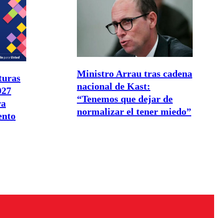
Ministro Arrau tras cadena
turas
nacional de Kast:
027
“Tenemos que dejar de
ra
normalizar el tener miedo”
ento