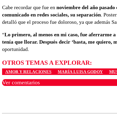
Cabe recordar que fue en
noviembre del año pasado 
comunicado en redes sociales, su separación
. Poste
detalló que el proceso fue doloroso, ya que además Sa
“
Lo primero, al menos en mi caso, fue aferrarme a 
tenía que llorar. Después decir ‘basta, me quiero, m
oportunidad.
OTROS TEMAS A EXPLORAR:
AMOR Y RELACIONES
MARÍA LUISA GODOY
MU
Ver comentarios
Los comentarios son moder
Nombre