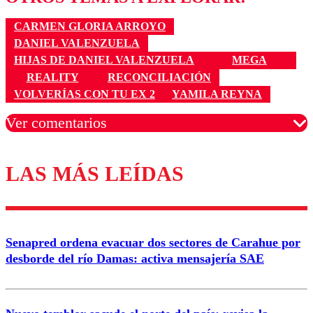
CARMEN GLORIA ARROYO
DANIEL VALENZUELA
HIJAS DE DANIEL VALENZUELA
MEGA
REALITY
RECONCILIACIÓN
VOLVERÍAS CON TU EX 2
YAMILA REYNA
Ver comentarios
LAS MÁS LEÍDAS
Los comentarios son moderados para garantizar un
diálogo respetuoso.
Nombre
Senapred ordena evacuar dos sectores de Carahue por
Correo
desborde del río Damas: activa mensajería SAE