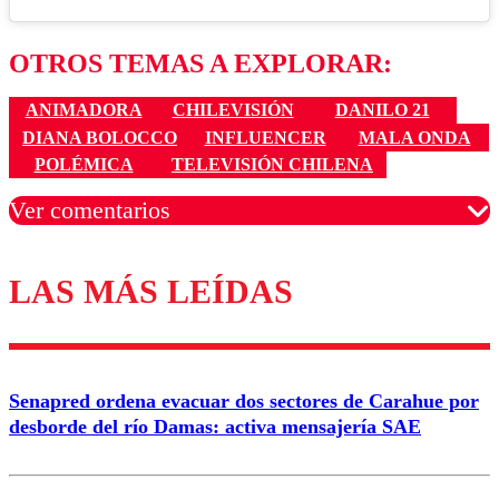
OTROS TEMAS A EXPLORAR:
ANIMADORA
CHILEVISIÓN
DANILO 21
DIANA BOLOCCO
INFLUENCER
MALA ONDA
POLÉMICA
TELEVISIÓN CHILENA
Ver comentarios
LAS MÁS LEÍDAS
Los comentarios son moderados para garantizar un
diálogo respetuoso.
Nombre
Senapred ordena evacuar dos sectores de Carahue por
Correo
desborde del río Damas: activa mensajería SAE