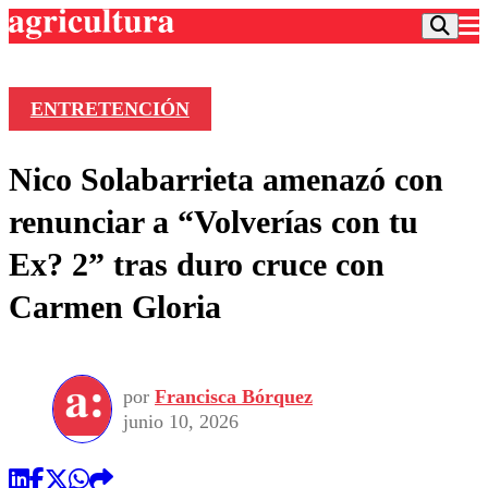
ENTRETENCIÓN
Podcast
Nico Solabarrieta amenazó con
Frecuencias
Agricultura TV
renunciar a “Volverías con tu
Deportes
Ex? 2” tras duro cruce con
Entretención
Colo Colo
Noticias
Carmen Gloria
Motor
Vida Social
Otros Deportes
Dato Practico
Publicaciones en medios
Seleccion Chilena
Economía
Opinión
Torneo Internacional
Internacional
por
Francisca Bórquez
Programas
Torneo Nacional
Nacional
junio 10, 2026
Comercial
Universidad Católica
Política
Universidad de Chile
Sustentabilidad