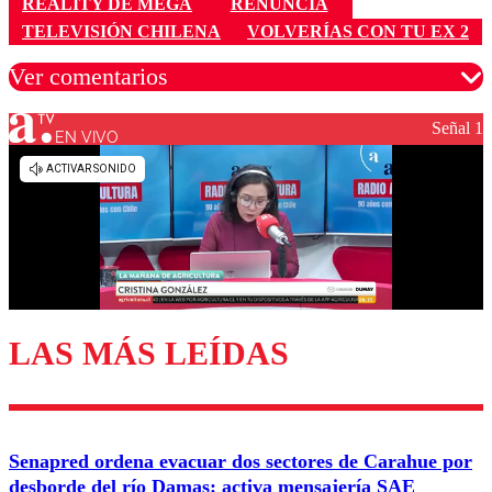
REALITY DE MEGA
RENUNCIA
TELEVISIÓN CHILENA
VOLVERÍAS CON TU EX 2
Ver comentarios
Señal 1
EN VIVO
Los comentarios son moderados para garantizar un
diálogo respetuoso.
Nombre
Correo
LAS MÁS LEÍDAS
Enviar comentario
Senapred ordena evacuar dos sectores de Carahue por
desborde del río Damas: activa mensajería SAE