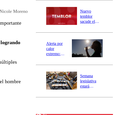
desborde del
río Damas:
Nicole Moreno
Nuevo
activa
temblor
mensajería
sacude el
 importante
SAE
norte del país:
revisa la
magnitud y el
,
logrando
epicentro
Alerta por
calor
extremo:
Senapred
múltiples
activa Alerta
Temprana
Preventiva en
Semana
tres comunas
 el hombre
legislativa
estará
marcada por
el fin de la
tramitación
del proyecto
de