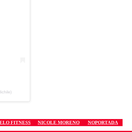
ichile)
ELO FITNESS
NICOLE MORENO
NOPORTADA