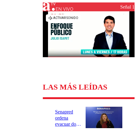
Universidad Católica
Política
Señal 1
Universidad de Chile
Sustentabilidad
EN VIVO
LAS MÁS LEÍDAS
Senapred
ordena
evacuar dos
sectores de
Carahue por