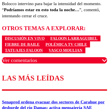
Bolocco
intervino para bajar la intensidad del momento.
“
Podríamos estar en esto toda la noche…
”, comentó,
intentando cerrar el cruce.
OTROS TEMAS A EXPLORAR:
DISCUSIÓN EN VIVO
FALOON LARRAGUIBEL
FIEBRE DE BAILE
POLÉMICA TV CHILE
TATUAJES FALOON
VASCO MOULIAN
Ver comentarios
LAS MÁS LEÍDAS
Los comentarios son moderados para garantizar un
diálogo respetuoso.
Nombre
Senapred ordena evacuar dos sectores de Carahue por
Correo
desborde del río Damas: activa mensajería SAE