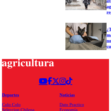
av
ag
re
¿T
ma
no
cu
Deportes
Noticias
Colo Colo
Dato Practico
Seleccion Chilena
Economía