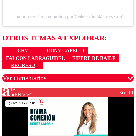
Una publicación compartida por Chilevisión (@chilevision)
OTROS TEMAS A EXPLORAR:
CHV
CONY CAPELLI
FALOON LARRAGUIBEL
FIEBRE DE BAILE
REGRESO
Ver comentarios
Señal 1
EN VIVO
Los comentarios son moderados para garantizar un
diálogo respetuoso.
Nombre
Correo