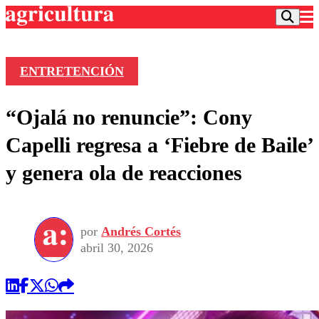
ENTRETENCIÓN
Podcast
“Ojalá no renuncie”: Cony
Frecuencias
Agricultura TV
Capelli regresa a ‘Fiebre de Baile’
Deportes
y genera ola de reacciones
Entretención
Colo Colo
Noticias
Motor
Vida Social
Otros Deportes
Dato Practico
Publicaciones en medios
por
Andrés Cortés
Seleccion Chilena
Economía
Opinión
abril 30, 2026
Torneo Internacional
Internacional
Programas
Torneo Nacional
Nacional
Comercial
Universidad Católica
Política
Universidad de Chile
Sustentabilidad