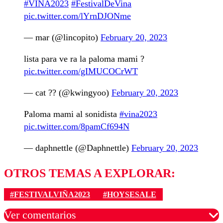
#VINA2023
#FestivalDeVina
pic.twitter.com/lYrnDJONme
— mar (@lincopito)
February 20, 2023
lista para ve ra la paloma mami ?
pic.twitter.com/gIMUCOCrWT
— cat ?? (@kwingyoo)
February 20, 2023
Paloma mami al sonidista
#vina2023
pic.twitter.com/8pamCf694N
— daphnettle (@Daphnettle)
February 20, 2023
OTROS TEMAS A EXPLORAR:
#FESTIVALVIÑA2023
#HOYSESALE
Ver comentarios