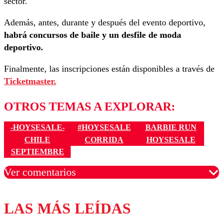
sector.
Además, antes, durante y después del evento deportivo,
habrá concursos de baile y un desfile de moda
deportivo.
Finalmente, las inscripciones están disponibles a través de
Ticketmaster.
OTROS TEMAS A EXPLORAR:
-HOYSESALE-
#HOYSESALE
BARBIE RUN
CHILE
CORRIDA
HOYSESALE
SEPTIEMBRE
Ver comentarios
LAS MÁS LEÍDAS
Los comentarios son moderados para garantizar un
diálogo respetuoso.