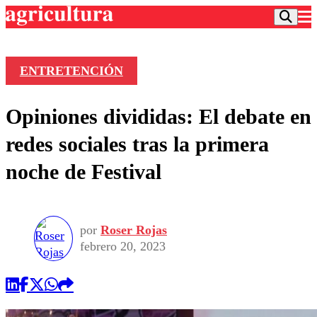
ENTRETENCIÓN
Podcast
Opiniones divididas: El debate en
Frecuencias
Agricultura TV
redes sociales tras la primera
Deportes
noche de Festival
Entretención
Colo Colo
Noticias
Motor
Vida Social
Otros Deportes
Dato Practico
Publicaciones en medios
por
Roser Rojas
Seleccion Chilena
Economía
Opinión
febrero 20, 2023
Torneo Internacional
Internacional
Programas
Torneo Nacional
Nacional
Comercial
Universidad Católica
Política
Universidad de Chile
Sustentabilidad