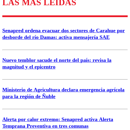
LAS MÁS LEÍDAS
Los comentarios son moderados para garantizar un
diálogo respetuoso.
Nombre
Senapred ordena evacuar dos sectores de Carahue por
Correo
desborde del río Damas: activa mensajería SAE
Nuevo temblor sacude el norte del país: revisa la
magnitud y el epicentro
Enviar comentario
Ministerio de Agricultura declara emergencia agrícola
para la región de Ñuble
Alerta por calor extremo: Senapred activa Alerta
Temprana Preventiva en tres comunas