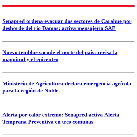
Nombre
Senapred ordena evacuar dos sectores de Carahue por
Correo
desborde del río Damas: activa mensajería SAE
Nuevo temblor sacude el norte del país: revisa la
magnitud y el epicentro
Enviar comentario
Ministerio de Agricultura declara emergencia agrícola
para la región de Ñuble
Alerta por calor extremo: Senapred activa Alerta
Temprana Preventiva en tres comunas