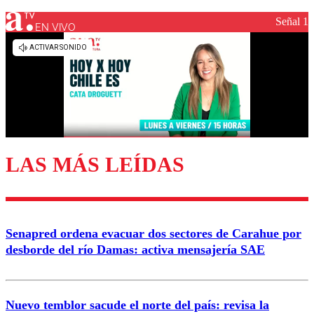
Señal 1
EN VIVO
Los comentarios son moderados para garantizar un
diálogo respetuoso.
Nombre
Correo
LAS MÁS LEÍDAS
Enviar comentario
Senapred ordena evacuar dos sectores de Carahue por
desborde del río Damas: activa mensajería SAE
Nuevo temblor sacude el norte del país: revisa la