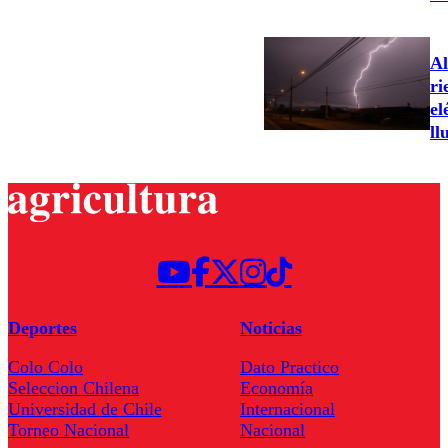
Al
ri
el
ll
Deportes
Noticias
Colo Colo
Dato Practico
Seleccion Chilena
Economía
Universidad de Chile
Internacional
Torneo Nacional
Nacional