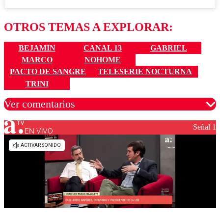
OTROS TEMAS A EXPLORAR:
BEJAMÍN
CANAL 13
GABRIEL
MARCO
NOHOME
PACTO DE SANGRE
TELESERIE NOCTURNA
TRINI
Ver comentarios
Señal 1
EN VIVO
Los comentarios son moderados para garantizar un
diálogo respetuoso.
Nombre
Correo