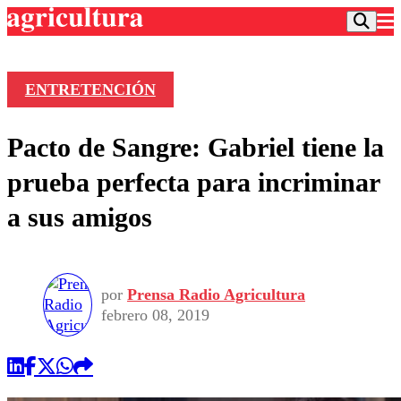
ENTRETENCIÓN
Podcast
Pacto de Sangre: Gabriel tiene la
Frecuencias
Agricultura TV
prueba perfecta para incriminar
Deportes
a sus amigos
Entretención
Colo Colo
Noticias
Motor
Vida Social
Otros Deportes
Dato Practico
Publicaciones en medios
por
Prensa Radio Agricultura
Seleccion Chilena
Economía
Opinión
febrero 08, 2019
Torneo Internacional
Internacional
Programas
Torneo Nacional
Nacional
Comercial
Universidad Católica
Política
Universidad de Chile
Sustentabilidad