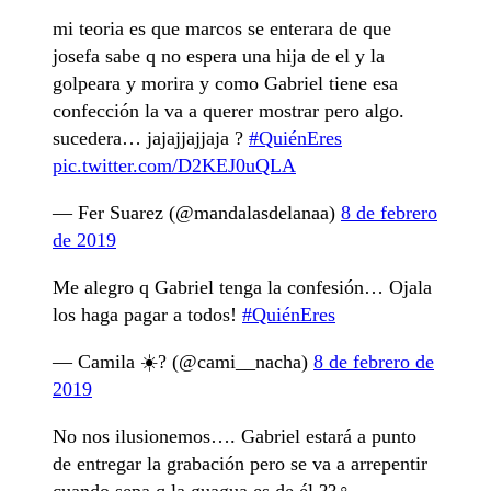
mi teoria es que marcos se enterara de que
josefa sabe q no espera una hija de el y la
golpeara y morira y como Gabriel tiene esa
confección la va a querer mostrar pero algo.
sucedera… jajajjajjaja ?
#QuiénEres
pic.twitter.com/D2KEJ0uQLA
— Fer Suarez (@mandalasdelanaa)
8 de febrero
de 2019
Me alegro q Gabriel tenga la confesión… Ojala
los haga pagar a todos!
#QuiénEres
— Camila ☀️? (@cami__nacha)
8 de febrero de
2019
No nos ilusionemos…. Gabriel estará a punto
de entregar la grabación pero se va a arrepentir