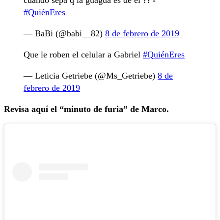
cuando sepa q la guagua es de él ??‍♀️
#QuiénEres
— BaBi (@babi__82)
8 de febrero de 2019
Que le roben el celular a Gabriel
#QuiénEres
— Leticia Getriebe (@Ms_Getriebe)
8 de
febrero de 2019
Revisa aquí el “minuto de furia” de Marco.