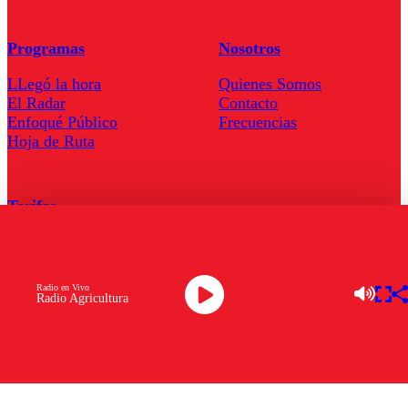
Programas
Nosotros
LLegó la hora
Quienes Somos
El Radar
Contacto
Enfoqué Público
Frecuencias
Hoja de Ruta
Tarifas
Comercial
Tarifas Servel Radio
Radio en Vivo
Radio Agricultura
Radio en Vivo
TV en Vivo
Descarga la APP