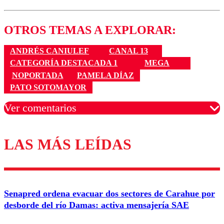
OTROS TEMAS A EXPLORAR:
ANDRÉS CANIULEF
CANAL 13
CATEGORÍA DESTACADA 1
MEGA
NOPORTADA
PAMELA DÍAZ
PATO SOTOMAYOR
Ver comentarios
LAS MÁS LEÍDAS
Los comentarios son moderados para garantizar un
diálogo respetuoso.
Nombre
Senapred ordena evacuar dos sectores de Carahue por
Correo
desborde del río Damas: activa mensajería SAE