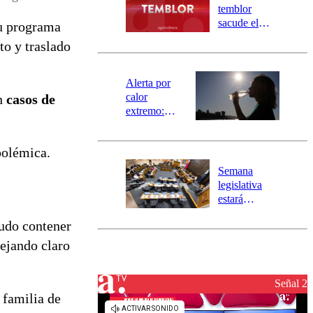
activa
temblor
mensajería
sacude el
u programa
SAE
norte del país:
to y traslado
revisa la
magnitud y el
epicentro
Alerta por
calor
en
casos de
extremo:
Senapred
activa Alerta
polémica.
Temprana
Preventiva en
Semana
tres comunas
legislativa
estará
marcada por
udo contener
el fin de la
tramitación
dejando claro
del proyecto
de
reconstrucción
Señal 2
 familia de