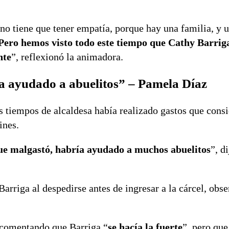
 tiene que tener empatía, porque hay una familia, y u
Pero hemos visto todo este tiempo que Cathy Barrig
nte
”, reflexionó la animadora.
ía ayudado a abuelitos” – Pamela Díaz
s tiempos de alcaldesa había realizado gastos que cons
ines.
que malgastó, habría ayudado a muchos abuelitos
”, di
arriga al despedirse antes de ingresar a la cárcel, obs
, comentando que Barriga “
se hacía la fuerte
”, pero que