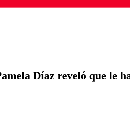
ados para garantizar un diálogo respetuoso.
Correo
Enviar c
Pamela Díaz reveló que le ha