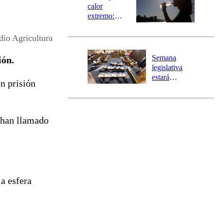
calor
extremo:
Senapred
activa Alerta
dio Agricultura
Temprana
Preventiva en
Semana
ión.
tres comunas
legislativa
estará
n prisión
marcada por
el fin de la
tramitación
del proyecto
a han llamado
de
reconstrucción
la esfera