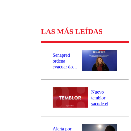
LAS MÁS LEÍDAS
Senapred
ordena
evacuar dos
sectores de
Carahue por
desborde del
río Damas:
Nuevo
activa
temblor
mensajería
sacude el
SAE
norte del país:
revisa la
magnitud y el
epicentro
Alerta por