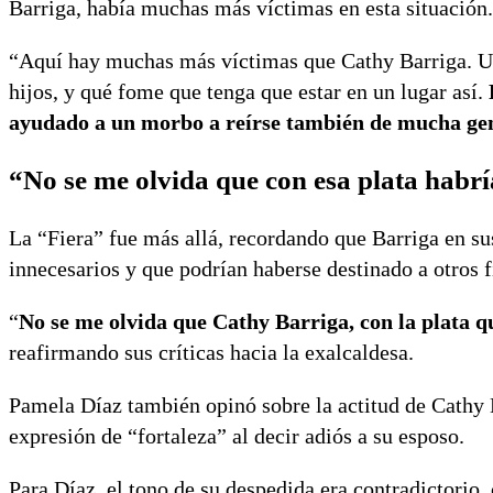
Barriga, había muchas más víctimas en esta situación.
“Aquí hay muchas más víctimas que Cathy Barriga. Uno
hijos, y qué fome que tenga que estar en un lugar así.
ayudado a un morbo a reírse también de mucha ge
“No se me olvida que con esa plata habr
La “Fiera” fue más allá, recordando que Barriga en su
innecesarios y que podrían haberse destinado a otros f
“
No se me olvida que Cathy Barriga, con la plata 
reafirmando sus críticas hacia la exalcaldesa.
Pamela Díaz también opinó sobre la actitud de Cathy B
expresión de “fortaleza” al decir adiós a su esposo.
Para Díaz, el tono de su despedida era contradictorio