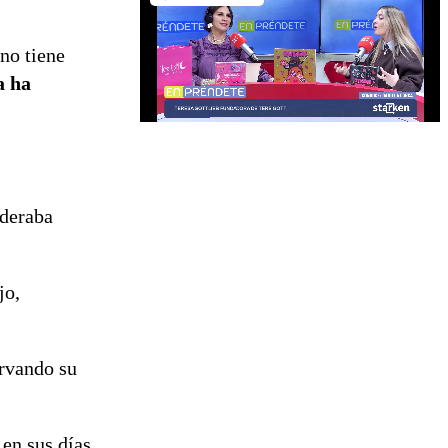
no tiene
a ha
ideraba
jo,
ervando su
 en sus días