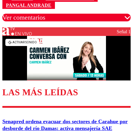
PANGAL ANDRADE
Ver comentarios
Señal 1
EN VIVO
Los comentarios son moderados para garantizar un
diálogo respetuoso.
Nombre
Correo
LAS MÁS LEÍDAS
Enviar comentario
Senapred ordena evacuar dos sectores de Carahue por
desborde del río Damas: activa mensajería SAE