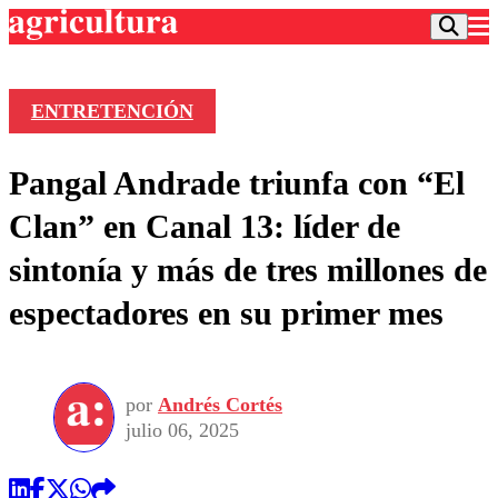
ENTRETENCIÓN
Podcast
Pangal Andrade triunfa con “El
Frecuencias
Agricultura TV
Clan” en Canal 13: líder de
Deportes
sintonía y más de tres millones de
Entretención
Colo Colo
Noticias
espectadores en su primer mes
Motor
Vida Social
Otros Deportes
Dato Practico
Publicaciones en medios
Seleccion Chilena
Economía
Opinión
Torneo Internacional
Internacional
por
Andrés Cortés
Programas
Torneo Nacional
Nacional
julio 06, 2025
Comercial
Universidad Católica
Política
Universidad de Chile
Sustentabilidad