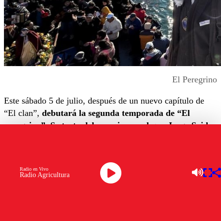
El Peregrino
Este sábado 5 de julio, después de un nuevo capítulo de
“El clan”,
debutará la segunda temporada de “El
peregrino”. Se trata del espacio con el que Jorge Said
regresará a las pantallas del 13 para mostrar su
recorrido por lugares sagrados
. Ahí en donde,
específicamente, se realizan relevantes peregrinaciones en
Radio en Vivo
países de los cinco continentes.
Radio Agricultura
Y una de las grandes novedades que trae este nuevo ciclo
es que el periodista Jorge Said registrará por primera vez
en Chile,
con el fin de mostrar tres importantes fiestas y