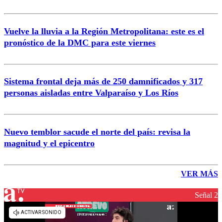
Vuelve la lluvia a la Región Metropolitana: este es el
pronóstico de la DMC para este viernes
Sistema frontal deja más de 250 damnificados y 317
personas aisladas entre Valparaíso y Los Ríos
Nuevo temblor sacude el norte del país: revisa la
magnitud y el epicentro
VER MÁS
Señal 2