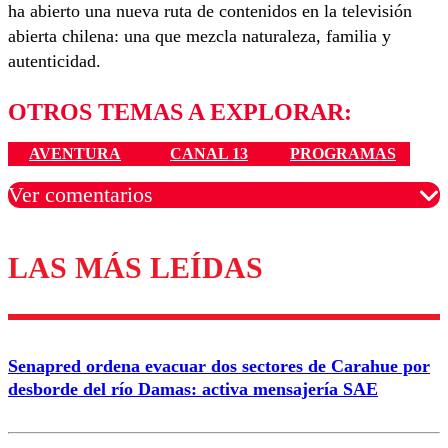
ha abierto una nueva ruta de contenidos en la televisión
abierta chilena: una que mezcla naturaleza, familia y
autenticidad.
OTROS TEMAS A EXPLORAR:
AVENTURA
CANAL 13
PROGRAMAS
Ver comentarios
LAS MÁS LEÍDAS
Los comentarios son moderados para garantizar un
diálogo respetuoso.
Nombre
Senapred ordena evacuar dos sectores de Carahue por
Correo
desborde del río Damas: activa mensajería SAE