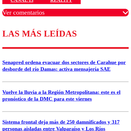
CANAL 13
REALITY
Ver comentarios
LAS MÁS LEÍDAS
Los comentarios son moderados para garantizar un
diálogo respetuoso.
Nombre
Senapred ordena evacuar dos sectores de Carahue por
Correo
desborde del río Damas: activa mensajería SAE
Vuelve la lluvia a la Región Metropolitana: este es el
pronóstico de la DMC para este viernes
Enviar comentario
Sistema frontal deja más de 250 damnificados y 317
personas aisladas entre Valparaíso y Los Ríos