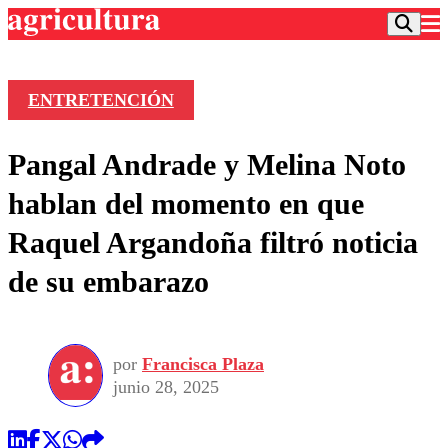
ENTRETENCIÓN
Podcast
Pangal Andrade y Melina Noto
Frecuencias
Agricultura TV
hablan del momento en que
Deportes
Raquel Argandoña filtró noticia
Entretención
Colo Colo
Noticias
de su embarazo
Motor
Vida Social
Otros Deportes
Dato Practico
Publicaciones en medios
Seleccion Chilena
Economía
Opinión
Torneo Internacional
Internacional
por
Francisca Plaza
Programas
Torneo Nacional
Nacional
junio 28, 2025
Comercial
Universidad Católica
Política
Universidad de Chile
Sustentabilidad