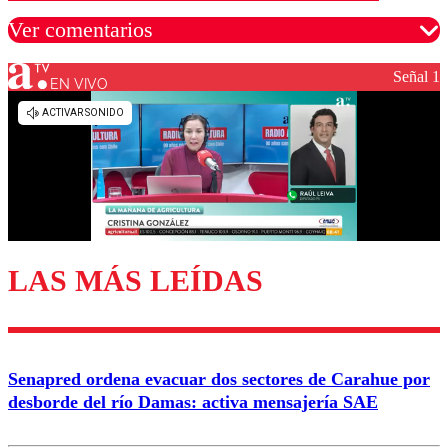
Ver comentarios
Señal 1
EN VIVO
Los comentarios son moderados para garantizar un
diálogo respetuoso.
Nombre
Correo
LAS MÁS LEÍDAS
Enviar comentario
Senapred ordena evacuar dos sectores de Carahue por
desborde del río Damas: activa mensajería SAE