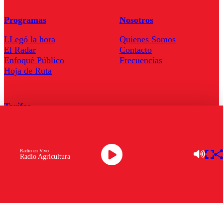
Programas
Nosotros
LLegó la hora
Quienes Somos
El Radar
Contacto
Enfoqué Público
Frecuencias
Hoja de Ruta
Tarifas
Comercial
Tarifas Servel Radio
Radio en Vivo
Radio Agricultura
Radio en Vivo
TV en Vivo
Descarga la APP