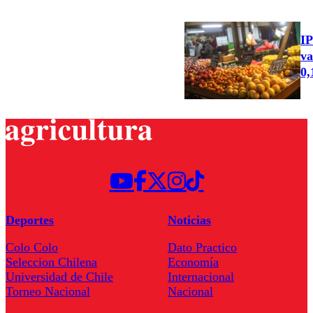
IP
va
0
Deportes
Noticias
Colo Colo
Dato Practico
Seleccion Chilena
Economía
Universidad de Chile
Internacional
Torneo Nacional
Nacional