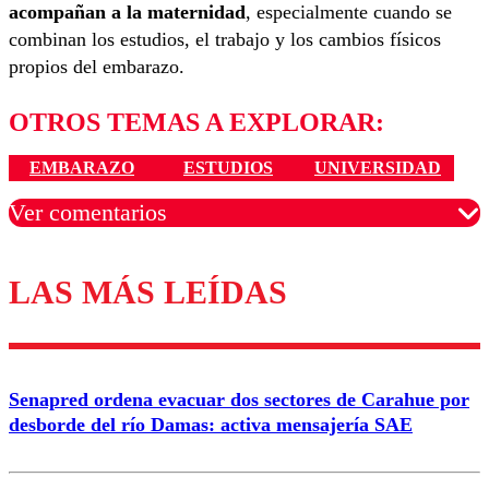
acompañan a la maternidad
, especialmente cuando se
combinan los estudios, el trabajo y los cambios físicos
propios del embarazo.
OTROS TEMAS A EXPLORAR:
EMBARAZO
ESTUDIOS
UNIVERSIDAD
Ver comentarios
LAS MÁS LEÍDAS
Los comentarios son moderados para garantizar un
diálogo respetuoso.
Nombre
Senapred ordena evacuar dos sectores de Carahue por
Correo
desborde del río Damas: activa mensajería SAE