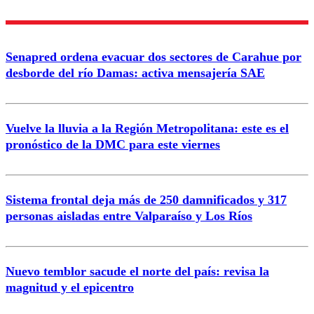
Nombre
Senapred ordena evacuar dos sectores de Carahue por
Correo
desborde del río Damas: activa mensajería SAE
Vuelve la lluvia a la Región Metropolitana: este es el
pronóstico de la DMC para este viernes
Enviar comentario
Sistema frontal deja más de 250 damnificados y 317
personas aisladas entre Valparaíso y Los Ríos
Nuevo temblor sacude el norte del país: revisa la
magnitud y el epicentro