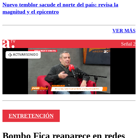
Nuevo temblor sacude el norte del país: revisa la
magnitud y el epicentro
VER MÁS
Señal 2
ENTRETENCIÓN
Bombo Fica reaparece en redes