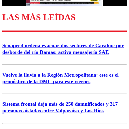
LAS MÁS LEÍDAS
Enviar comentario
Senapred ordena evacuar dos sectores de Carahue por
desborde del río Damas: activa mensajería SAE
Vuelve la lluvia a la Región Metropolitana: este es el
pronóstico de la DMC para este viernes
Sistema frontal deja más de 250 damnificados y 317
personas aisladas entre Valparaíso y Los Ríos