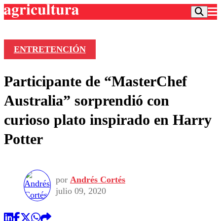
ENTRETENCIÓN
Podcast
Participante de “MasterChef
Frecuencias
Agricultura TV
Australia” sorprendió con
Deportes
curioso plato inspirado en Harry
Entretención
Colo Colo
Noticias
Potter
Motor
Vida Social
Otros Deportes
Dato Practico
Publicaciones en medios
Seleccion Chilena
Economía
Opinión
Torneo Internacional
Internacional
por
Andrés Cortés
Programas
Torneo Nacional
Nacional
julio 09, 2020
Comercial
Universidad Católica
Política
Universidad de Chile
Sustentabilidad