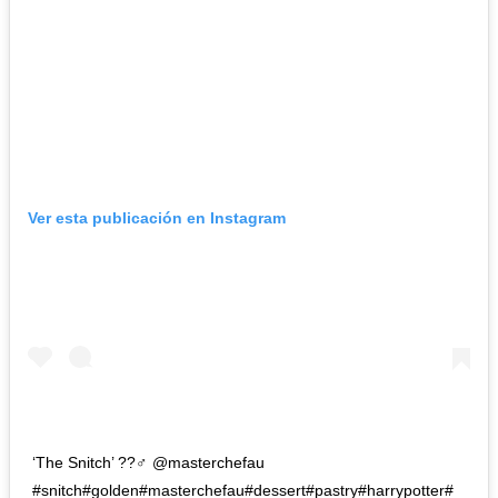
Ver esta publicación en Instagram
‘The Snitch’ ??‍♂️ @masterchefau
#snitch#golden#masterchefau#dessert#pastry#harrypotter#