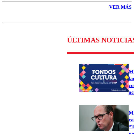
VER MÁS
ÚLTIMAS NOTICIA
Mi
la
co
ac
Mi
ca
“T
no