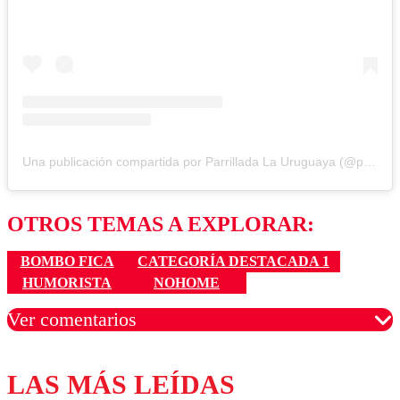
Una publicación compartida por Parrillada La Uruguaya (@parrilla_la_uruguaya)
OTROS TEMAS A EXPLORAR:
BOMBO FICA
CATEGORÍA DESTACADA 1
HUMORISTA
NOHOME
Ver comentarios
LAS MÁS LEÍDAS
Los comentarios son moderados para garantizar un
diálogo respetuoso.