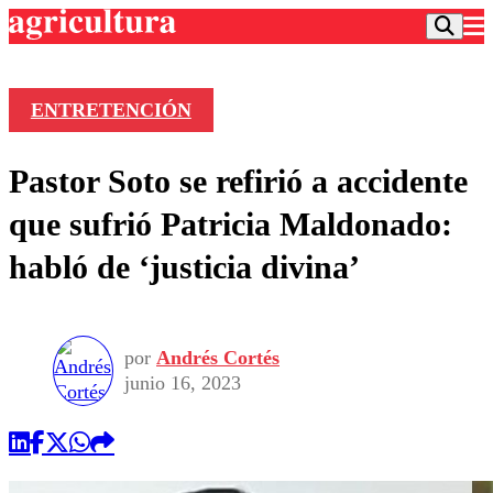
ENTRETENCIÓN
Podcast
Pastor Soto se refirió a accidente
Frecuencias
Agricultura TV
que sufrió Patricia Maldonado:
Deportes
habló de ‘justicia divina’
Entretención
Colo Colo
Noticias
Motor
Vida Social
Otros Deportes
Dato Practico
Publicaciones en medios
por
Andrés Cortés
Seleccion Chilena
Economía
Opinión
junio 16, 2023
Torneo Internacional
Internacional
Programas
Torneo Nacional
Nacional
Comercial
Universidad Católica
Política
Universidad de Chile
Sustentabilidad