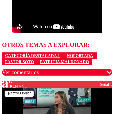
OTROS TEMAS A EXPLORAR:
CATEGORÍA DESTACADA 1
NOPORTADA
PASTOR SOTO
PATRICIA MALDONADO
Ver comentarios
Señal 1
EN VIVO
Los comentarios son moderados para garantizar un
diálogo respetuoso.
Nombre