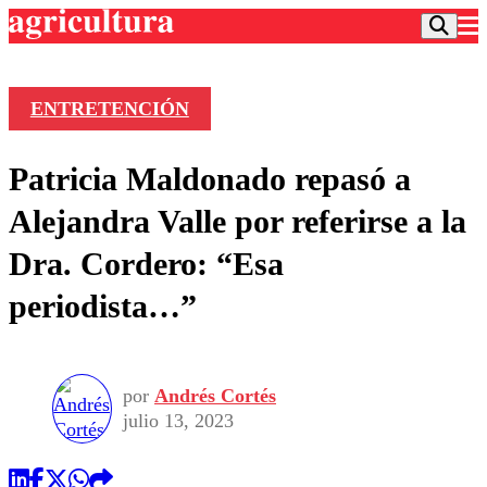
ENTRETENCIÓN
Podcast
Patricia Maldonado repasó a
Frecuencias
Agricultura TV
Alejandra Valle por referirse a la
Deportes
Dra. Cordero: “Esa
Entretención
Colo Colo
Noticias
periodista…”
Motor
Vida Social
Otros Deportes
Dato Practico
Publicaciones en medios
Seleccion Chilena
Economía
Opinión
Torneo Internacional
Internacional
por
Andrés Cortés
Programas
Torneo Nacional
Nacional
julio 13, 2023
Comercial
Universidad Católica
Política
Universidad de Chile
Sustentabilidad