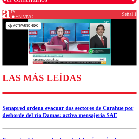
Señal 1
EN VIVO
Los comentarios son moderados para garantizar un
diálogo respetuoso.
Nombre
Correo
LAS MÁS LEÍDAS
Enviar comentario
Senapred ordena evacuar dos sectores de Carahue por
desborde del río Damas: activa mensajería SAE