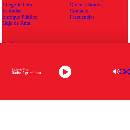
LLegó la hora
Quienes Somos
El Radar
Contacto
Enfoqué Público
Frecuencias
Hoja de Ruta
Tarifas
Comercial
Tarifas Servel Radio
Radio en Vivo
Radio Agricultura
Radio en Vivo
TV en Vivo
Descarga la APP