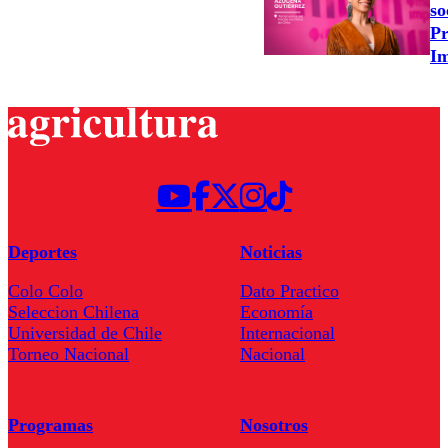
so
Pr
Im
Deportes
Noticias
Colo Colo
Dato Practico
Seleccion Chilena
Economía
Universidad de Chile
Internacional
Torneo Nacional
Nacional
Programas
Nosotros