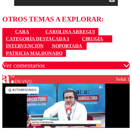
OTROS TEMAS A EXPLORAR:
CARA
CAROLINA ARREGUI
CATEGORÍA DESTACADA 1
CIRUGÍA
INTERVENCIÓN
NOPORTADA
PATRICIA MALDONADO
Ver comentarios
Señal 1
EN VIVO
Los comentarios son moderados para garantizar un
diálogo respetuoso.
Nombre
Correo