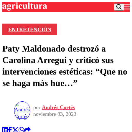
ENTRETENCIÓN
Podcast
Paty Maldonado destrozó a
Frecuencias
Agricultura TV
Carolina Arregui y criticó sus
Deportes
intervenciones estéticas: “Que no
Entretención
Colo Colo
Noticias
se haga más hue…”
Motor
Vida Social
Otros Deportes
Dato Practico
Publicaciones en medios
Seleccion Chilena
Economía
Opinión
Torneo Internacional
Internacional
por
Andrés Cortés
Programas
Torneo Nacional
Nacional
noviembre 03, 2023
Comercial
Universidad Católica
Política
Universidad de Chile
Sustentabilidad