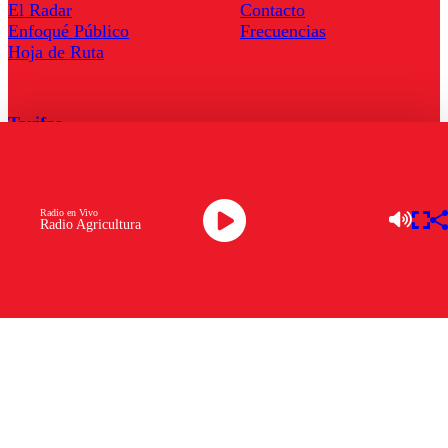
El Radar
Contacto
Enfoqué Público
Frecuencias
Hoja de Ruta
Tarifas
Comercial
Tarifas Servel Radio
Radio en Vivo
Radio Agricultura
Radio en Vivo
TV en Vivo
Descarga la APP