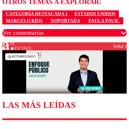
OTROS TEMAS A EXPLORAR:
CATEGORÍA DESTACADA 1
ESTADOS UNIDOS
MARCELO RÍOS
NOPORTADA
PAULA PAVIC
Ver comentarios
Señal 1
EN VIVO
Los comentarios son moderados para garantizar un
diálogo respetuoso.
Nombre
Correo
LAS MÁS LEÍDAS
Enviar comentario