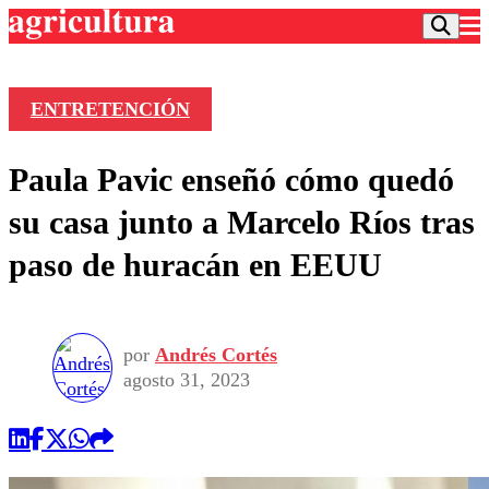
ENTRETENCIÓN
Podcast
Paula Pavic enseñó cómo quedó
Frecuencias
Agricultura TV
su casa junto a Marcelo Ríos tras
Deportes
paso de huracán en EEUU
Entretención
Colo Colo
Noticias
Motor
Vida Social
Otros Deportes
Dato Practico
Publicaciones en medios
por
Andrés Cortés
Seleccion Chilena
Economía
Opinión
agosto 31, 2023
Torneo Internacional
Internacional
Programas
Torneo Nacional
Nacional
Comercial
Universidad Católica
Política
Universidad de Chile
Sustentabilidad