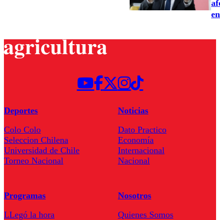
af
en
Deportes
Noticias
Colo Colo
Dato Practico
Seleccion Chilena
Economía
Universidad de Chile
Internacional
Torneo Nacional
Nacional
Programas
Nosotros
LLegó la hora
Quienes Somos