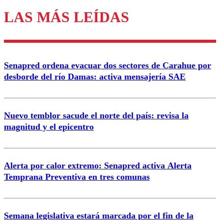
LAS MÁS LEÍDAS
Los comentarios son moderados para garantizar un
diálogo respetuoso.
Nombre
Senapred ordena evacuar dos sectores de Carahue por
Correo
desborde del río Damas: activa mensajería SAE
Nuevo temblor sacude el norte del país: revisa la
magnitud y el epicentro
Enviar comentario
Alerta por calor extremo: Senapred activa Alerta
Temprana Preventiva en tres comunas
Semana legislativa estará marcada por el fin de la