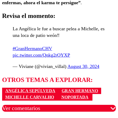
enfermas, ahora el karma te persigue”
.
Revisa el momento:
La Angélica le fue a buscar pelea a Michelle, es
una loca de patio weón‼️
#GranHermanoCHV
pic.twitter.com/Qnkg2rOYXP
— Viviane (@vivian_villal)
August 30, 2024
OTROS TEMAS A EXPLORAR:
ANGÉLICA SEPÚLVEDA
GRAN HERMANO
MICHELLE CARVALHO
NOPORTADA
Ver comentarios