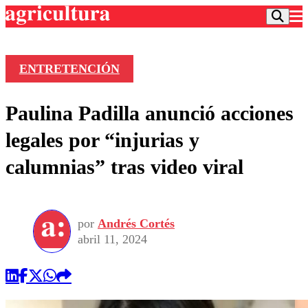
ENTRETENCIÓN
Podcast
Paulina Padilla anunció acciones
Frecuencias
Agricultura TV
legales por “injurias y
Deportes
calumnias” tras video viral
Entretención
Colo Colo
Noticias
Motor
Vida Social
Otros Deportes
Dato Practico
Publicaciones en medios
por
Andrés Cortés
Seleccion Chilena
Economía
Opinión
abril 11, 2024
Torneo Internacional
Internacional
Programas
Torneo Nacional
Nacional
Comercial
Universidad Católica
Política
Universidad de Chile
Sustentabilidad