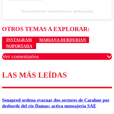
Una publicación compartida por @elisazulue
OTROS TEMAS A EXPLORAR:
INSTAGRAM
MARIANA DERDERIAN
NOPORTADA
Ver comentarios
LAS MÁS LEÍDAS
Los comentarios son moderados para garantizar un
diálogo respetuoso.
Nombre
Senapred ordena evacuar dos sectores de Carahue por
Correo
desborde del río Damas: activa mensajería SAE