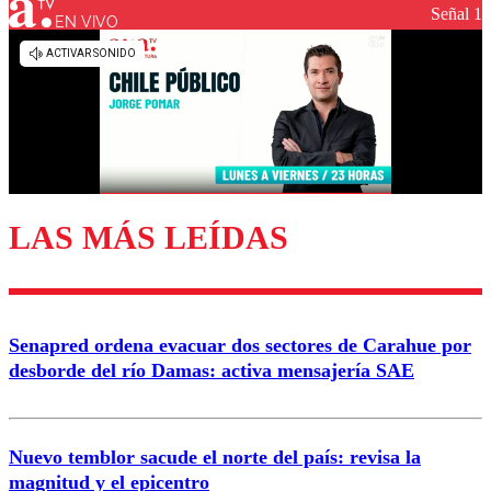
Señal 1
EN VIVO
Los comentarios son moderados para garantizar un
diálogo respetuoso.
Nombre
Correo
LAS MÁS LEÍDAS
Enviar comentario
Senapred ordena evacuar dos sectores de Carahue por
desborde del río Damas: activa mensajería SAE
Nuevo temblor sacude el norte del país: revisa la
magnitud y el epicentro