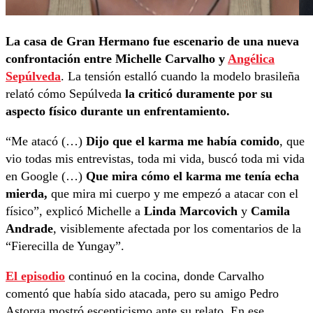
La casa de Gran Hermano fue escenario de una nueva
confrontación entre Michelle Carvalho y
Angélica
Sepúlveda
. La tensión estalló cuando la modelo brasileña
relató cómo Sepúlveda
la criticó duramente por su
aspecto físico durante un enfrentamiento.
“Me atacó (…)
Dijo que el karma me había comido
, que
vio todas mis entrevistas, toda mi vida, buscó toda mi vida
en Google (…)
Que mira cómo el karma me tenía echa
mierda,
que mira mi cuerpo y me empezó a atacar con el
físico”, explicó Michelle a
Linda Marcovich
y
Camila
Andrade
, visiblemente afectada por los comentarios de la
“Fierecilla de Yungay”.
El episodio
continuó en la cocina, donde Carvalho
comentó que había sido atacada, pero su amigo Pedro
Astorga mostró escepticismo ante su relato. En ese