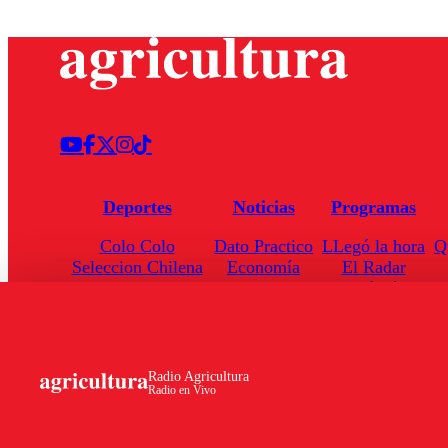
Deportes
Noticias
Programas
Colo Colo
Dato Practico
LLegó la hora
Q
Seleccion Chilena
Economía
El Radar
Universidad de Chile
Internacional
Enfoqué Público
Torneo Nacional
Nacional
Hoja de Ruta
Radio Agricultura
Radio en Vivo