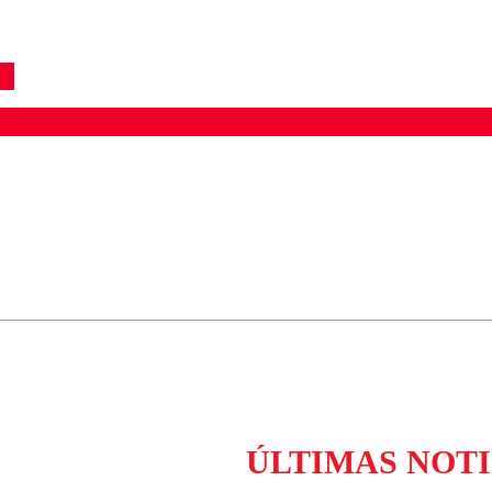
ados para garantizar un diálogo respetuoso.
Correo
Enviar c
ÚLTIMAS NOTI