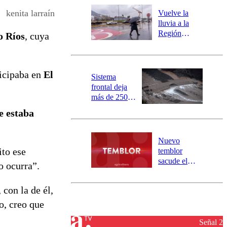
río Damas:
kenita larraín
Vuelve la
activa
lluvia a la
mensajería
Región
o Ríos
, cuya
SAE
Metropolitana:
este es el
pronóstico de
ticipaba en
El
la DMC para
Sistema
este viernes
frontal deja
más de 250
damnificados
e estaba
y 317
personas
aisladas entre
Nuevo
Valparaíso y
to ese
temblor
Los Ríos
sacude el
o ocurra”.
norte del país:
revisa la
 con la de él,
magnitud y el
epicentro
o, creo que
Señal 2