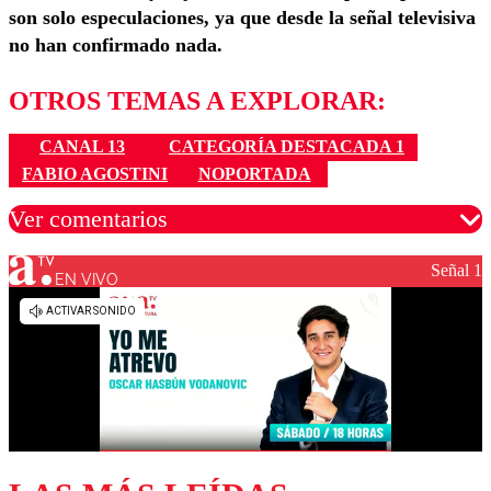
son solo especulaciones, ya que desde la señal televisiva
no han confirmado nada.
OTROS TEMAS A EXPLORAR:
CANAL 13
CATEGORÍA DESTACADA 1
FABIO AGOSTINI
NOPORTADA
Ver comentarios
Señal 1
EN VIVO
Los comentarios son moderados para garantizar un
diálogo respetuoso.
Nombre
Correo