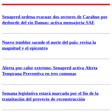
Nombre
Senapred ordena evacuar dos sectores de Carahue por
Correo
desborde del río Damas: activa mensajería SAE
Nuevo temblor sacude el norte del país: revisa la
magnitud y el epicentro
Enviar comentario
Alerta por calor extremo: Senapred activa Alerta
Temprana Preventiva en tres comunas
Semana legislativa estará marcada por el fin de la
tramitación del proyecto de reconstrucción