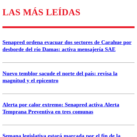
LAS MÁS LEÍDAS
Los comentarios son moderados para garantizar un
diálogo respetuoso.
Nombre
Senapred ordena evacuar dos sectores de Carahue por
Correo
desborde del río Damas: activa mensajería SAE
Nuevo temblor sacude el norte del país: revisa la
magnitud y el epicentro
Enviar comentario
Alerta por calor extremo: Senapred activa Alerta
Temprana Preventiva en tres comunas
Semana legislativa estará marcada por el fin de la