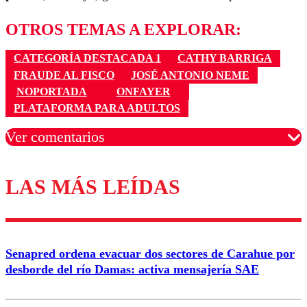
OTROS TEMAS A EXPLORAR:
CATEGORÍA DESTACADA 1
CATHY BARRIGA
FRAUDE AL FISCO
JOSÉ ANTONIO NEME
NOPORTADA
ONFAYER
PLATAFORMA PARA ADULTOS
Ver comentarios
LAS MÁS LEÍDAS
Los comentarios son moderados para garantizar un
diálogo respetuoso.
Nombre
Senapred ordena evacuar dos sectores de Carahue por
Correo
desborde del río Damas: activa mensajería SAE