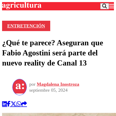
ENTRETENCIÓN
Podcast
¿Qué te parece? Aseguran que
Frecuencias
Agricultura TV
Fabio Agostini será parte del
Deportes
nuevo reality de Canal 13
Entretención
Colo Colo
Noticias
Motor
Vida Social
Otros Deportes
Dato Practico
Publicaciones en medios
por
Magdalena Inostroza
Seleccion Chilena
Economía
Opinión
septiembre 05, 2024
Torneo Internacional
Internacional
Programas
Torneo Nacional
Nacional
Comercial
Universidad Católica
Política
Universidad de Chile
Sustentabilidad