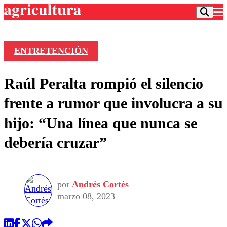
ENTRETENCIÓN
Podcast
Raúl Peralta rompió el silencio
Frecuencias
Agricultura TV
frente a rumor que involucra a su
Deportes
hijo: “Una línea que nunca se
Entretención
Colo Colo
Noticias
debería cruzar”
Motor
Vida Social
Otros Deportes
Dato Practico
Publicaciones en medios
Seleccion Chilena
Economía
Opinión
Torneo Internacional
Internacional
por
Andrés Cortés
Programas
Torneo Nacional
Nacional
marzo 08, 2023
Comercial
Universidad Católica
Política
Universidad de Chile
Sustentabilidad