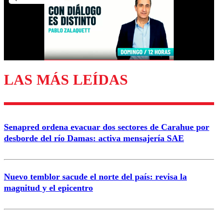
Nombre
Correo
LAS MÁS LEÍDAS
Enviar comentario
Senapred ordena evacuar dos sectores de Carahue por
desborde del río Damas: activa mensajería SAE
Nuevo temblor sacude el norte del país: revisa la
magnitud y el epicentro