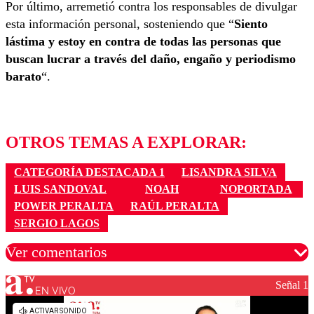
Por último, arremetió contra los responsables de divulgar
esta información personal, sosteniendo que “
Siento
lástima y estoy en contra de todas las personas que
buscan lucrar a través del daño, engaño y periodismo
barato
“.
OTROS TEMAS A EXPLORAR:
CATEGORÍA DESTACADA 1
LISANDRA SILVA
LUIS SANDOVAL
NOAH
NOPORTADA
POWER PERALTA
RAÚL PERALTA
SERGIO LAGOS
Ver comentarios
Señal 1
EN VIVO
Los comentarios son moderados para garantizar un
diálogo respetuoso.