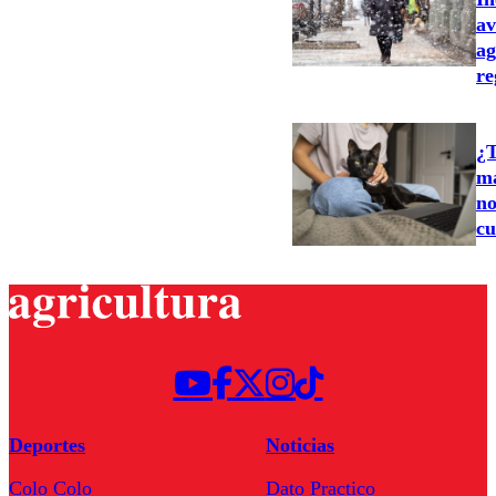
av
ag
re
¿T
ma
no
cu
Deportes
Noticias
Colo Colo
Dato Practico