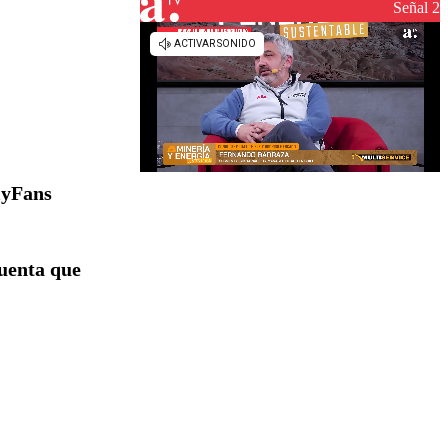
Señal 2
lyFans
cuenta que