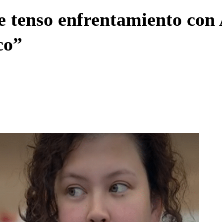
Enviar c
e tenso enfrentamiento con
co”