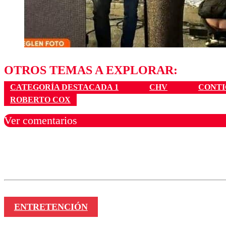
OTROS TEMAS A EXPLORAR:
CATEGORÍA DESTACADA 1
CHV
CONTI
ROBERTO COX
Ver comentarios
Los comentarios son moder
Nombre
ENTRETENCIÓN