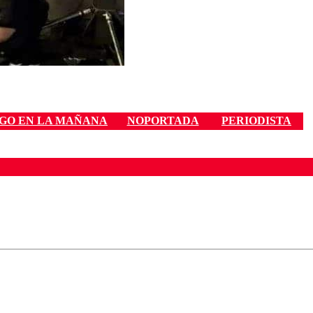
GO EN LA MAÑANA
NOPORTADA
PERIODISTA
ados para garantizar un diálogo respetuoso.
Correo