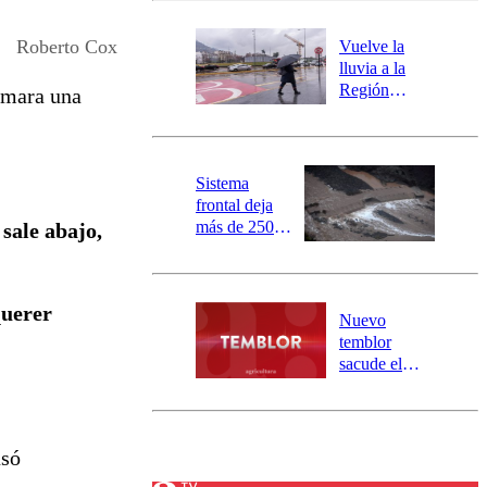
desborde del
río Damas:
Roberto Cox
Vuelve la
activa
lluvia a la
mensajería
Región
tomara una
SAE
Metropolitana:
este es el
pronóstico de
la DMC para
Sistema
este viernes
frontal deja
más de 250
sale abajo,
damnificados
y 317
personas
querer
aisladas entre
Nuevo
Valparaíso y
temblor
Los Ríos
sacude el
norte del país:
revisa la
magnitud y el
epicentro
usó