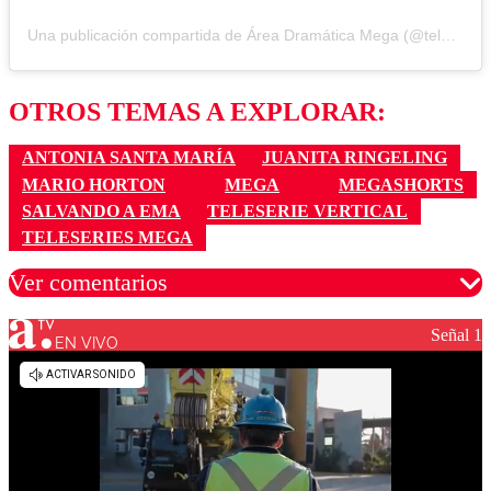
Una publicación compartida de Área Dramática Mega (@teleseries_mega)
OTROS TEMAS A EXPLORAR:
ANTONIA SANTA MARÍA
JUANITA RINGELING
MARIO HORTON
MEGA
MEGASHORTS
SALVANDO A EMA
TELESERIE VERTICAL
TELESERIES MEGA
Ver comentarios
Señal 1
EN VIVO
Los comentarios son moderados para garantizar un
diálogo respetuoso.
Nombre
Correo