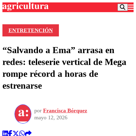
ENTRETENCIÓN
Podcast
“Salvando a Ema” arrasa en
Frecuencias
Agricultura TV
redes: teleserie vertical de Mega
Deportes
rompe récord a horas de
Entretención
Colo Colo
Noticias
estrenarse
Motor
Vida Social
Otros Deportes
Dato Practico
Publicaciones en medios
Seleccion Chilena
Economía
Opinión
Torneo Internacional
Internacional
por
Francisca Bórquez
Programas
Torneo Nacional
Nacional
mayo 12, 2026
Comercial
Universidad Católica
Política
Universidad de Chile
Sustentabilidad