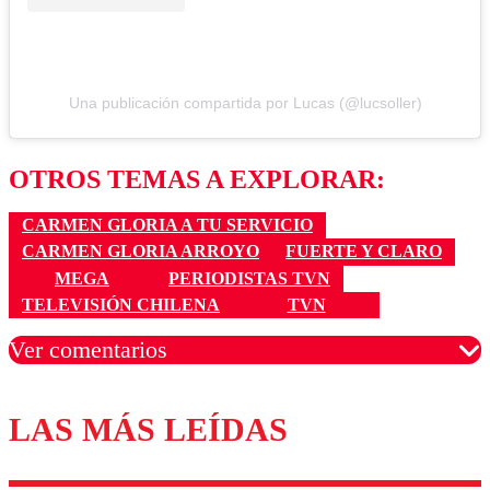
Una publicación compartida por Lucas (@lucsoller)
OTROS TEMAS A EXPLORAR:
CARMEN GLORIA A TU SERVICIO
CARMEN GLORIA ARROYO
FUERTE Y CLARO
MEGA
PERIODISTAS TVN
TELEVISIÓN CHILENA
TVN
Ver comentarios
LAS MÁS LEÍDAS
Los comentarios son moderados para garantizar un
diálogo respetuoso.
Nombre