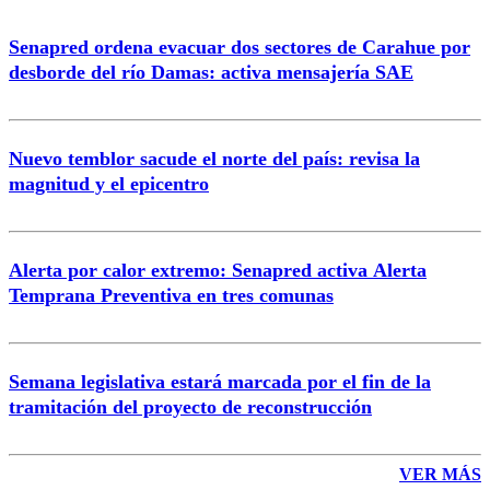
Senapred ordena evacuar dos sectores de Carahue por
Correo
desborde del río Damas: activa mensajería SAE
Nuevo temblor sacude el norte del país: revisa la
magnitud y el epicentro
Enviar comentario
Alerta por calor extremo: Senapred activa Alerta
Temprana Preventiva en tres comunas
Semana legislativa estará marcada por el fin de la
tramitación del proyecto de reconstrucción
VER MÁS