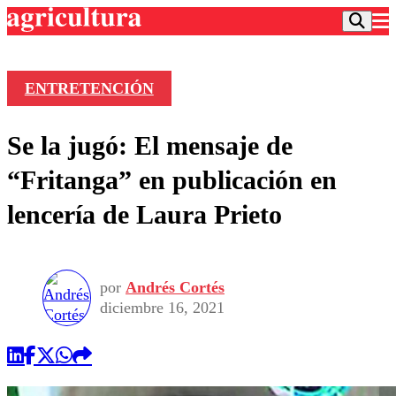
ENTRETENCIÓN
Podcast
Se la jugó: El mensaje de
Frecuencias
Agricultura TV
“Fritanga” en publicación en
Deportes
lencería de Laura Prieto
Entretención
Colo Colo
Noticias
Motor
Vida Social
Otros Deportes
Dato Practico
Publicaciones en medios
por
Andrés Cortés
Seleccion Chilena
Economía
Opinión
diciembre 16, 2021
Torneo Internacional
Internacional
Programas
Torneo Nacional
Nacional
Comercial
Universidad Católica
Política
Universidad de Chile
Sustentabilidad