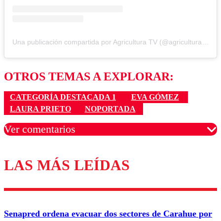
Una publicación compartida por Agricultura TV (@agricultura_tv)
OTROS TEMAS A EXPLORAR:
CATEGORÍA DESTACADA 1
EVA GÓMEZ
LAURA PRIETO
NOPORTADA
Ver comentarios
LAS MÁS LEÍDAS
Los comentarios son moderados para garantizar un
diálogo respetuoso.
Nombre
Senapred ordena evacuar dos sectores de Carahue por
Correo