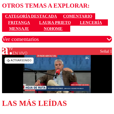
OTROS TEMAS A EXPLORAR:
CATEGORÍA DESTACADA
COMENTARIO
FRITANGA
LAURA PRIETO
LENCERÍA
MENSAJE
NOHOME
Ver comentarios
Señal 1
EN VIVO
Los comentarios son moderados para garantizar un
diálogo respetuoso.
Nombre
Correo
LAS MÁS LEÍDAS