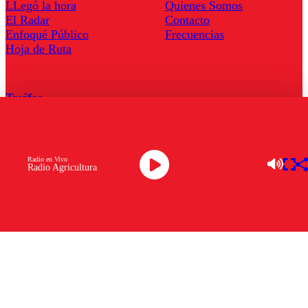
LLegó la hora
Quienes Somos
El Radar
Contacto
Enfoqué Público
Frecuencias
Hoja de Ruta
Tarifas
Comercial
Tarifas Servel Radio
Radio en Vivo
Radio Agricultura
Radio en Vivo
TV en Vivo
Descarga la APP