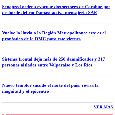
Senapred ordena evacuar dos sectores de Carahue por
desborde del río Damas: activa mensajería SAE
Vuelve la lluvia a la Región Metropolitana: este es el
pronóstico de la DMC para este viernes
Sistema frontal deja más de 250 damnificados y 317
personas aisladas entre Valparaíso y Los Ríos
Nuevo temblor sacude el norte del país: revisa la
magnitud y el epicentro
VER MÁS