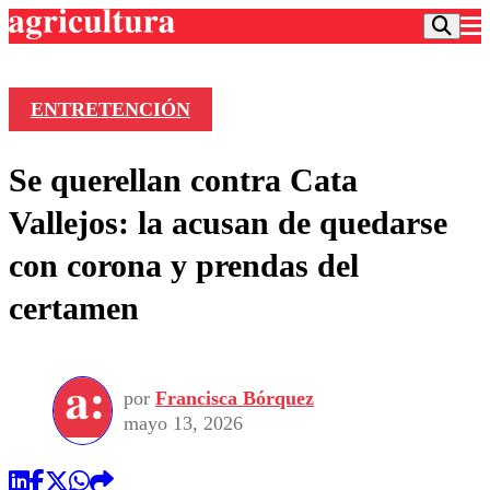
ENTRETENCIÓN
Podcast
Se querellan contra Cata
Frecuencias
Agricultura TV
Vallejos: la acusan de quedarse
Deportes
con corona y prendas del
Entretención
Colo Colo
Noticias
certamen
Motor
Vida Social
Otros Deportes
Dato Practico
Publicaciones en medios
Seleccion Chilena
Economía
Opinión
Torneo Internacional
Internacional
por
Francisca Bórquez
Programas
Torneo Nacional
Nacional
mayo 13, 2026
Comercial
Universidad Católica
Política
Universidad de Chile
Sustentabilidad