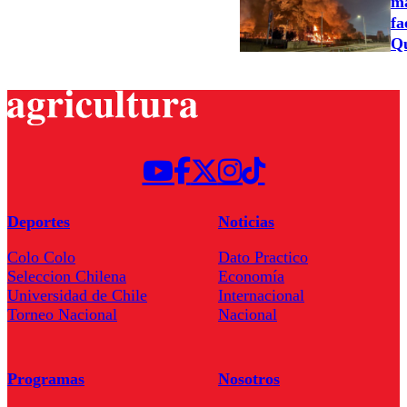
ma
fa
Qu
Deportes
Noticias
Colo Colo
Dato Practico
Seleccion Chilena
Economía
Universidad de Chile
Internacional
Torneo Nacional
Nacional
Programas
Nosotros