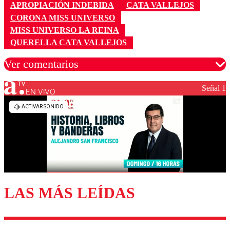
APROPIACIÓN INDEBIDA
CATA VALLEJOS
CORONA MISS UNIVERSO
MISS UNIVERSO LA REINA
QUERELLA CATA VALLEJOS
Ver comentarios
Señal 1
EN VIVO
Los comentarios son moderados para garantizar un
diálogo respetuoso.
Nombre
Correo
LAS MÁS LEÍDAS
Enviar comentario