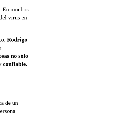
. En muchos
del virus en
to,
Rodrigo
e
osas no sólo
 confiable.
ca de un
persona