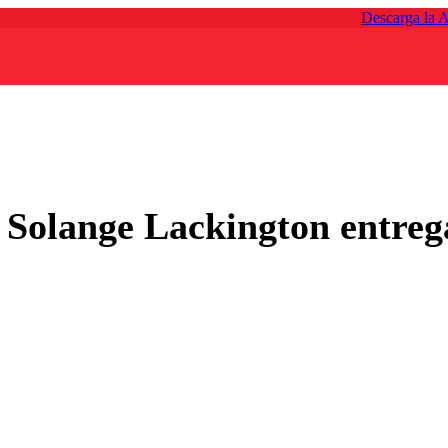
Descarga la 
, Solange Lackington entre