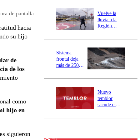
desborde del
río Damas:
ura de pantalla
Vuelve la
activa
lluvia a la
mensajería
Región
ratitud hacia
SAE
Metropolitana:
ndo su hijo
este es el
pronóstico de
la DMC para
Sistema
este viernes
frontal deja
lar de
más de 250
ia de los
damnificados
amiento
y 317
personas
aisladas entre
Nuevo
Valparaíso y
temblor
cional como
Los Ríos
sacude el
mi hijo en
norte del país:
revisa la
magnitud y el
epicentro
es siguieron