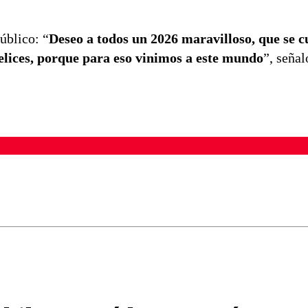
úblico: “
Deseo a todos un 2026 maravilloso, que se 
felices, porque para eso vinimos a este mundo
”, señal
ados para garantizar un diálogo respetuoso.
Correo
Enviar c