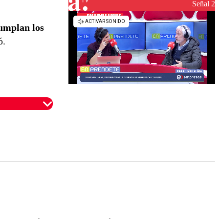
Señal 2
cumplan los
ó.
omentario