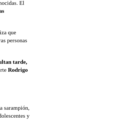
nocidas. El
as
jiza que
tras personas
ultan tarde,
erte
Rodrigo
ra sarampión,
dolescentes y