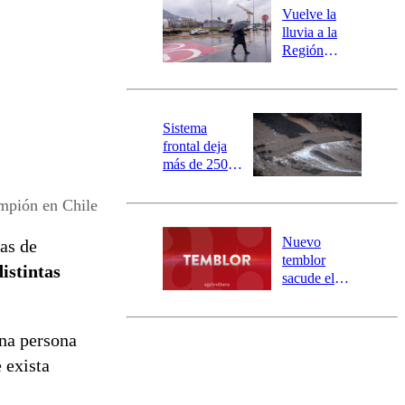
río Damas:
Vuelve la
activa
lluvia a la
mensajería
Región
SAE
Metropolitana:
este es el
pronóstico de
la DMC para
Sistema
este viernes
frontal deja
más de 250
damnificados
y 317
mpión en Chile
personas
aisladas entre
Nuevo
as de
Valparaíso y
temblor
istintas
Los Ríos
sacude el
norte del país:
revisa la
magnitud y el
una persona
epicentro
 exista