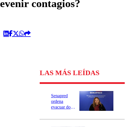
evenir contagios?
LAS MÁS LEÍDAS
Senapred
ordena
evacuar dos
sectores de
Carahue por
desborde del