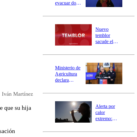
evacuar dos
sectores de
Carahue por
desborde del
río Damas:
Nuevo
activa
temblor
mensajería
sacude el
SAE
norte del país:
revisa la
magnitud y el
epicentro
Ministerio de
Agricultura
declara
emergencia
agrícola para
Iván Martínez
la región de
Ñuble
Alerta por
de que su hija
calor
extremo:
Senapred
sación
activa Alerta
Temprana