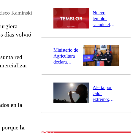
desborde del
río Damas:
cisco Kaminski
Nuevo
activa
temblor
mensajería
sacude el
surgiera
SAE
norte del país:
os días volvió
revisa la
magnitud y el
epicentro
Ministerio de
Agricultura
esunta red
declara
omercializar
emergencia
agrícola para
la región de
Ñuble
Alerta por
calor
extremo:
dos en la
Senapred
activa Alerta
Temprana
Preventiva en
e porque
la
tres comunas