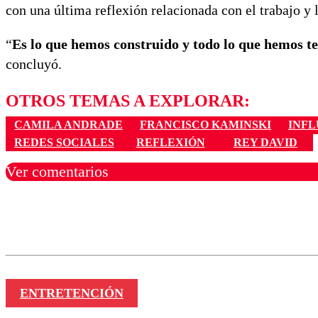
con una última reflexión relacionada con el trabajo y 
“
Es lo que hemos construido y todo lo que hemos te
concluyó.
OTROS TEMAS A EXPLORAR:
CAMILA ANDRADE
FRANCISCO KAMINSKI
INFL
REDES SOCIALES
REFLEXIÓN
REY DAVID
Ver comentarios
Los comentarios son moder
Nombre
ENTRETENCIÓN