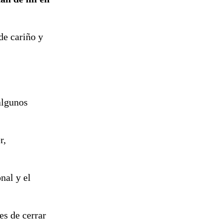
de cariño y
algunos
r,
nal y el
es de cerrar