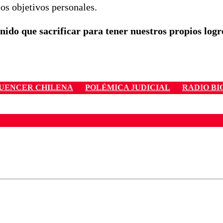
los objetivos personales.
nido que sacrificar para tener nuestros propios logr
UENCER CHILENA
POLÉMICA JUDICIAL
RADIO BI
ados para garantizar un diálogo respetuoso.
Correo