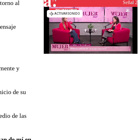
torno al
Señal 2
mensaje
amente y
nicio de su
edio de las
dan de mí en