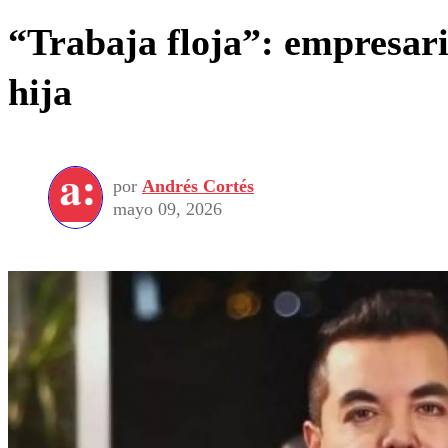
“Trabaja floja”: empresar
hija
por
Andrés Cortés
mayo 09, 2026