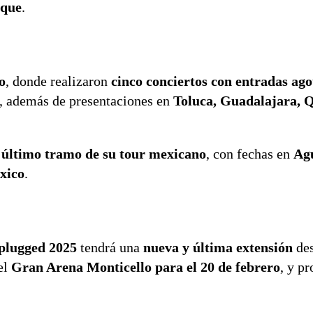
ique
.
o
, donde realizaron
cinco conciertos con entradas ag
, además de presentaciones en
Toluca, Guadalajara, 
l
último tramo de su tour mexicano
, con fechas en
Agu
xico
.
plugged 2025
tendrá una
nueva y última extensión
des
el
Gran Arena Monticello para el 20 de febrero
, y pr