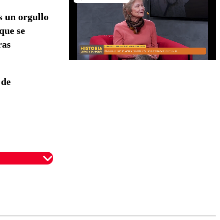
s un orgullo
que se
ras
 de