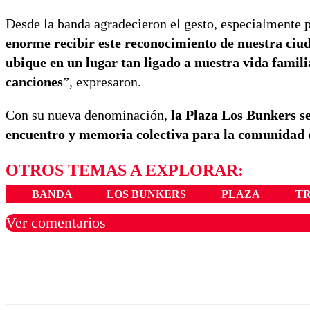
Desde la banda agradecieron el gesto, especialmente po
enorme recibir este reconocimiento de nuestra ciud
ubique en un lugar tan ligado a nuestra vida famili
canciones
”, expresaron.
Con su nueva denominación,
la Plaza Los Bunkers s
encuentro y memoria colectiva para la comunidad 
OTROS TEMAS A EXPLORAR:
BANDA
LOS BUNKERS
PLAZA
T
Ver comentarios
Los comentarios son moder
Nombre