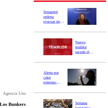
Senapred
ordena
evacuar dos
sectores de
Carahue por
desborde del
río Damas:
Nuevo
activa
temblor
mensajería
sacude el
SAE
norte del país:
revisa la
magnitud y el
epicentro
Alerta por
calor
extremo:
Senapred
activa Alerta
Agencia Uno
Temprana
Preventiva en
Semana
Los Bunkers
tres comunas
legislativa