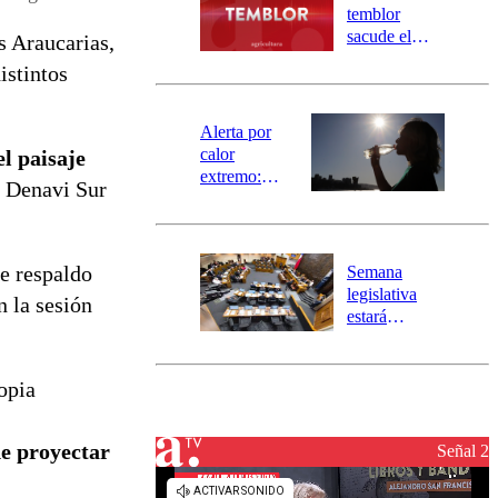
activa
temblor
mensajería
sacude el
s Araucarias,
SAE
norte del país:
istintos
revisa la
magnitud y el
epicentro
Alerta por
calor
l paisaje
extremo:
, Denavi Sur
Senapred
activa Alerta
Temprana
Preventiva en
te respaldo
Semana
tres comunas
legislativa
 la sesión
estará
marcada por
el fin de la
tramitación
opia
del proyecto
de
de proyectar
reconstrucción
Señal 2