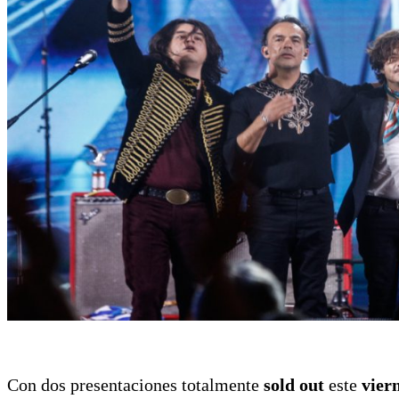
Con dos presentaciones totalmente
sold out
este
vier