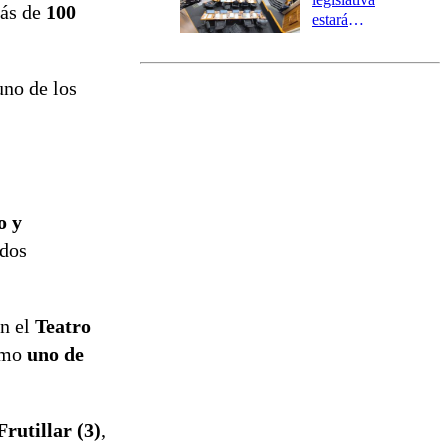
más de
100
estará
marcada por
el fin de la
tramitación
uno de los
del proyecto
de
reconstrucción
o y
ados
n el
Teatro
como
uno de
Frutillar (3)
,