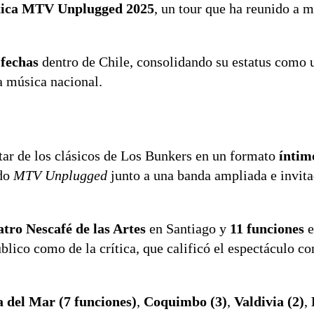
tica MTV Unplugged 2025
, un tour que ha reunido a 
 fechas
dentro de Chile, consolidando su estatus como 
a música nacional.
tar de los clásicos de Los Bunkers en un formato
íntim
ado
MTV Unplugged
junto a una banda ampliada e invit
atro Nescafé de las Artes
en Santiago y
11 funciones
e
blico como de la crítica, que calificó el espectáculo 
a del Mar (7 funciones)
,
Coquimbo (3)
,
Valdivia (2)
,