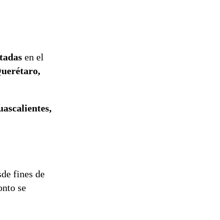
otadas
en el
Querétaro,
ascalientes,
de fines de
onto se