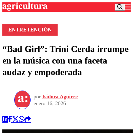
ENTRETENCIÓN
Podcast
“Bad Girl”: Trini Cerda irrumpe
Frecuencias
Agricultura TV
en la música con una faceta
Deportes
audaz y empoderada
Entretención
Colo Colo
Noticias
Motor
Vida Social
Otros Deportes
Dato Practico
Publicaciones en medios
por
Isidora Aguirre
Seleccion Chilena
Economía
Opinión
enero 16, 2026
Torneo Internacional
Internacional
Programas
Torneo Nacional
Nacional
Comercial
Universidad Católica
Política
Universidad de Chile
Sustentabilidad