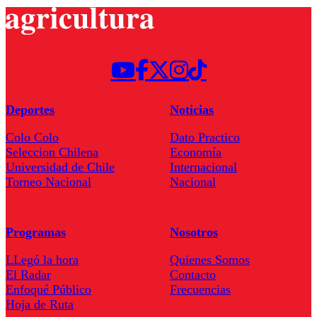
Deportes
Noticias
Colo Colo
Dato Practico
Seleccion Chilena
Economía
Universidad de Chile
Internacional
Torneo Nacional
Nacional
Programas
Nosotros
LLegó la hora
Quienes Somos
El Radar
Contacto
Enfoqué Público
Frecuencias
Hoja de Ruta