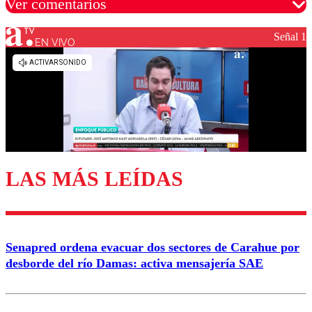
Ver comentarios
Señal 1
EN VIVO
Los comentarios son moderados para garantizar un
diálogo respetuoso.
Nombre
Correo
LAS MÁS LEÍDAS
Enviar comentario
Senapred ordena evacuar dos sectores de Carahue por
desborde del río Damas: activa mensajería SAE