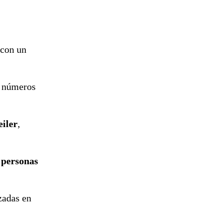
 con un
n números
iler
,
 personas
zadas en