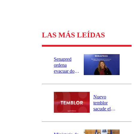
LAS MÁS LEÍDAS
Senapred
ordena
evacuar dos
sectores de
Carahue por
desborde del
río Damas:
Nuevo
activa
temblor
mensajería
sacude el
SAE
norte del país:
revisa la
magnitud y el
epicentro