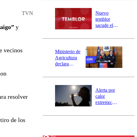
desborde del
río Damas:
TVN
Nuevo
activa
temblor
mensajería
sacude el
aigo”
y
SAE
norte del país:
revisa la
magnitud y el
e vecinos
epicentro
Ministerio de
Agricultura
declara
emergencia
con
agrícola para
la región de
Ñuble
Alerta por
ra resolver
calor
extremo:
Senapred
activa Alerta
tiro de los
Temprana
Preventiva en
tres comunas