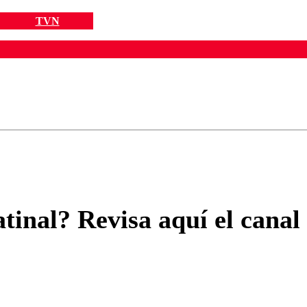
TVN
ados para garantizar un diálogo respetuoso.
Correo
Enviar c
tinal? Revisa aquí el canal 