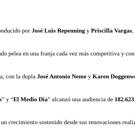
conducido por
José Luis Repenning
y
Priscilla Vargas
,
ando pelea en una franja cada vez más competitiva y co
a, con la dupla
José Antonio Neme
y
Karen Doggenwe
s
” y “
El Medio Día
” alcanzó una audiencia de
182.623
o un crecimiento sostenido desde sus renovaciones reali