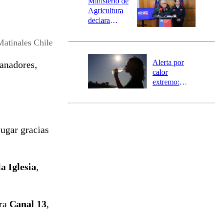
Ministerio de
Agricultura
declara
emergencia
agrícola para
Matinales Chile
la región de
Ñuble
Alerta por
ganadores,
calor
extremo:
Senapred
activa Alerta
Temprana
Preventiva en
ugar gracias
tres comunas
a Iglesia
,
ara
Canal 13
,