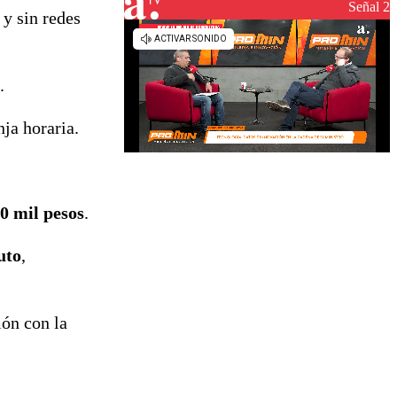
Señal 2
y sin redes
.
nja horaria.
0 mil pesos
.
uto
,
ión con la