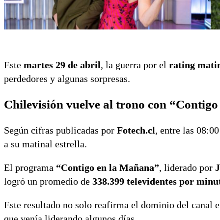
Este
martes 29 de abril
, la guerra por el
rating mati
perdedores y algunas sorpresas.
Chilevisión vuelve al trono con “Contig
Según cifras publicadas por
Fotech.cl
, entre las 08:0
a su matinal estrella.
El programa
“Contigo en la Mañana”
, liderado por
J
logró un promedio de
338.399 televidentes por minu
Este resultado no solo reafirma el dominio del canal
que venía liderando algunos días.