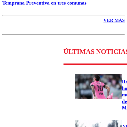
Temprana Preventiva en tres comunas
VER MÁS
ÚLTIMAS NOTICIA
Ro
ho
mu
de
M