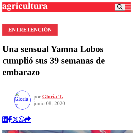
ENTRETENCIÓN
Podcast
Una sensual Yamna Lobos
Frecuencias
Agricultura TV
cumplió sus 39 semanas de
Deportes
embarazo
Entretención
Colo Colo
Noticias
Motor
Vida Social
Otros Deportes
Dato Practico
Publicaciones en medios
por
Gloria T.
Seleccion Chilena
Economía
Opinión
junio 08, 2020
Torneo Internacional
Internacional
Programas
Torneo Nacional
Nacional
Comercial
Universidad Católica
Política
Universidad de Chile
Sustentabilidad