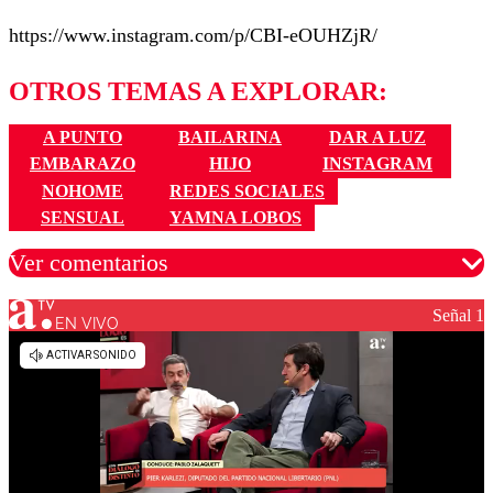
https://www.instagram.com/p/CBI-eOUHZjR/
OTROS TEMAS A EXPLORAR:
A PUNTO
BAILARINA
DAR A LUZ
EMBARAZO
HIJO
INSTAGRAM
NOHOME
REDES SOCIALES
SENSUAL
YAMNA LOBOS
Ver comentarios
Señal 1
EN VIVO
Los comentarios son moderados para garantizar un
diálogo respetuoso.
Nombre
Correo