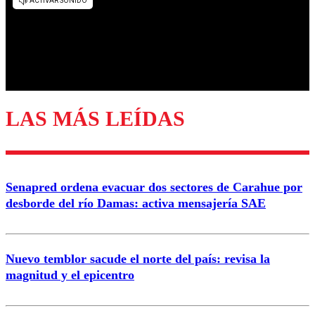
diálogo respetuoso.
Nombre
Correo
LAS MÁS LEÍDAS
Enviar comentario
Senapred ordena evacuar dos sectores de Carahue por
desborde del río Damas: activa mensajería SAE
Nuevo temblor sacude el norte del país: revisa la
magnitud y el epicentro