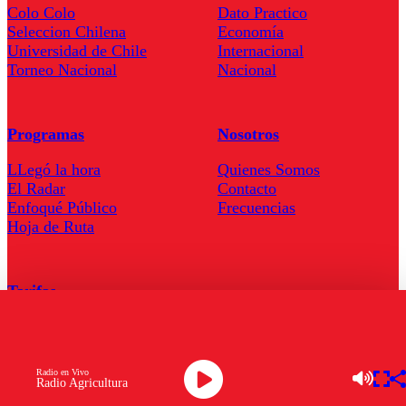
Colo Colo
Dato Practico
Seleccion Chilena
Economía
Universidad de Chile
Internacional
Torneo Nacional
Nacional
Programas
Nosotros
LLegó la hora
Quienes Somos
El Radar
Contacto
Enfoqué Público
Frecuencias
Hoja de Ruta
Tarifas
Comercial
Tarifas Servel Radio
Radio en Vivo
Radio Agricultura