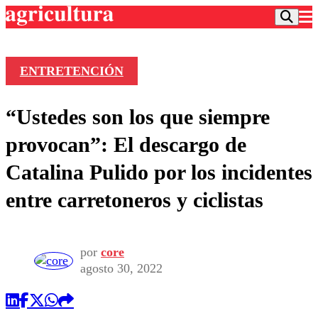
ENTRETENCIÓN
Podcast
“Ustedes son los que siempre
Frecuencias
Agricultura TV
provocan”: El descargo de
Deportes
Catalina Pulido por los incidentes
Entretención
Colo Colo
Noticias
entre carretoneros y ciclistas
Motor
Vida Social
Otros Deportes
Dato Practico
Publicaciones en medios
Seleccion Chilena
Economía
Opinión
Torneo Internacional
Internacional
por
core
Programas
agosto 30, 2022
Torneo Nacional
Nacional
Comercial
Universidad Católica
Política
Universidad de Chile
Sustentabilidad