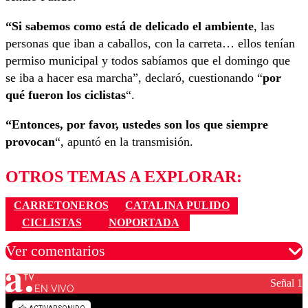
“Si sabemos como está de delicado el ambiente
, las
personas que iban a caballos, con la carreta… ellos tenían
permiso municipal y todos sabíamos que el domingo que
se iba a hacer esa marcha”, declaró, cuestionando “
por
qué fueron los ciclistas
“.
“Entonces, por favor, ustedes son los que siempre
provocan
“, apuntó en la transmisión.
OTROS TEMAS A EXPLORAR:
CARRETONEROS
CATALINA PULIDO
CICLISTAS
NOPORTADA
Ver comentarios
Señal 1
EN VIVO
Los comentarios son moderados para garantizar un