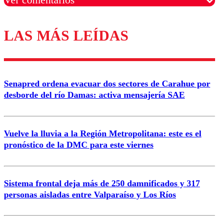
LAS MÁS LEÍDAS
Los comentarios son moderados para garantizar un
diálogo respetuoso.
Nombre
Senapred ordena evacuar dos sectores de Carahue por
Correo
desborde del río Damas: activa mensajería SAE
Vuelve la lluvia a la Región Metropolitana: este es el
pronóstico de la DMC para este viernes
Enviar comentario
Sistema frontal deja más de 250 damnificados y 317
personas aisladas entre Valparaíso y Los Ríos