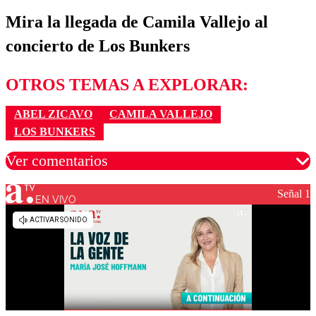
Mira la llegada de Camila Vallejo al
concierto de Los Bunkers
OTROS TEMAS A EXPLORAR:
ABEL ZICAVO
CAMILA VALLEJO
LOS BUNKERS
Ver comentarios
Señal 1
EN VIVO
Los comentarios son moderados para garantizar un
diálogo respetuoso.
Nombre
Correo