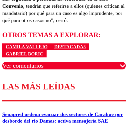
Convenio,
tendrán que referirse a ellos (quienes critican al
mandatario) por qué para un caso es algo imprudente, por
qué para otros casos no”, cerró.
OTROS TEMAS A EXPLORAR:
CAMILA VALLEJO
DESTACADA3
GABRIEL BORIC
Ver comentarios
LAS MÁS LEÍDAS
Los comentarios son moderados para garantizar un
diálogo respetuoso.
Nombre
Senapred ordena evacuar dos sectores de Carahue por
Correo
desborde del río Damas: activa mensajería SAE