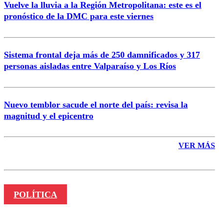
Vuelve la lluvia a la Región Metropolitana: este es el
pronóstico de la DMC para este viernes
Enviar comentario
Sistema frontal deja más de 250 damnificados y 317
personas aisladas entre Valparaíso y Los Ríos
Nuevo temblor sacude el norte del país: revisa la
magnitud y el epicentro
VER MÁS
POLÍTICA