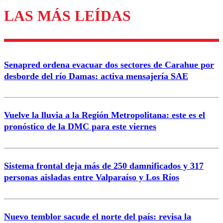
LAS MÁS LEÍDAS
Enviar comentario
Senapred ordena evacuar dos sectores de Carahue por
desborde del río Damas: activa mensajería SAE
Vuelve la lluvia a la Región Metropolitana: este es el
pronóstico de la DMC para este viernes
Sistema frontal deja más de 250 damnificados y 317
personas aisladas entre Valparaíso y Los Ríos
Nuevo temblor sacude el norte del país: revisa la