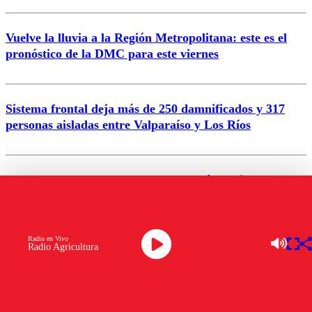
Vuelve la lluvia a la Región Metropolitana: este es el
pronóstico de la DMC para este viernes
Enviar comentario
Sistema frontal deja más de 250 damnificados y 317
personas aisladas entre Valparaíso y Los Ríos
Nuevo temblor sacude el norte del país: revisa la
magnitud y el epicentro
VER MÁS
Radio en Vivo
Radio Agricultura
POLÍTICA