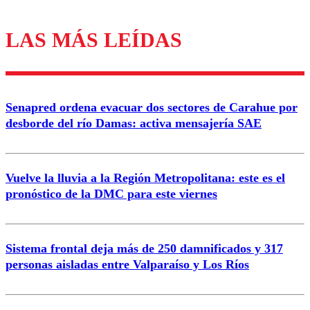
LAS MÁS LEÍDAS
Los comentarios son moderados para garantizar un
diálogo respetuoso.
Nombre
Senapred ordena evacuar dos sectores de Carahue por
Correo
desborde del río Damas: activa mensajería SAE
Vuelve la lluvia a la Región Metropolitana: este es el
pronóstico de la DMC para este viernes
Enviar comentario
Sistema frontal deja más de 250 damnificados y 317
personas aisladas entre Valparaíso y Los Ríos