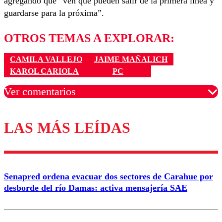
agregando que “ven que pueden salir de la primera línea y
guardarse para la próxima”.
OTROS TEMAS A EXPLORAR:
CAMILA VALLEJO
JAIME MAÑALICH
KAROL CARIOLA
PC
Ver comentarios
LAS MÁS LEÍDAS
Los comentarios son moderados para garantizar un
diálogo respetuoso.
Nombre
Senapred ordena evacuar dos sectores de Carahue por
Correo
desborde del río Damas: activa mensajería SAE