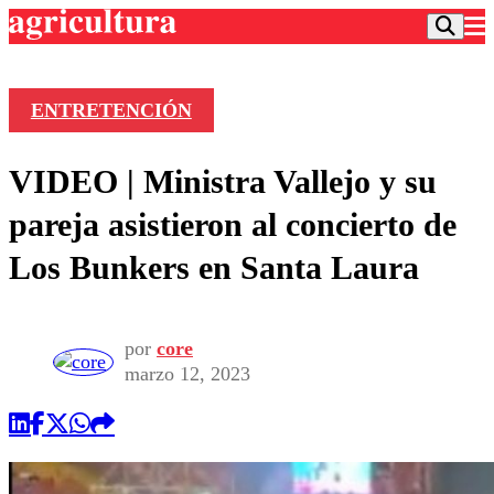
ENTRETENCIÓN
Podcast
VIDEO | Ministra Vallejo y su
Frecuencias
Agricultura TV
pareja asistieron al concierto de
Deportes
Los Bunkers en Santa Laura
Entretención
Colo Colo
Noticias
Motor
Vida Social
Otros Deportes
Dato Practico
por
core
Publicaciones en medios
Seleccion Chilena
Economía
marzo 12, 2023
Opinión
Torneo Internacional
Internacional
Programas
Torneo Nacional
Nacional
Comercial
Universidad Católica
Política
Universidad de Chile
Sustentabilidad