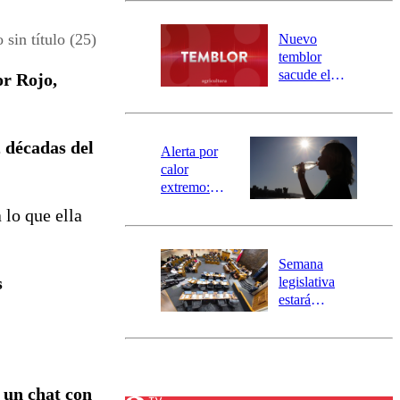
desborde del
río Damas:
 sin título (25)
Nuevo
activa
temblor
mensajería
sacude el
or Rojo,
SAE
norte del país:
revisa la
magnitud y el
2 décadas del
epicentro
Alerta por
calor
extremo:
Senapred
 lo que ella
activa Alerta
Temprana
Preventiva en
Semana
tres comunas
s
legislativa
estará
marcada por
el fin de la
tramitación
del proyecto
de
un chat con