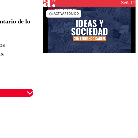
reconstrucción
Señal 2
ntario de lo
os
ás.