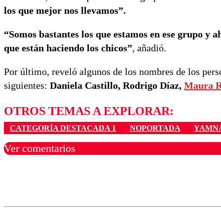
los que mejor nos llevamos”.
“Somos bastantes los que estamos en ese grupo y a
que están haciendo los chicos”
, añadió.
Por último, reveló algunos de los nombres de los perso
siguientes:
Daniela Castillo, Rodrigo Díaz,
Maura R
OTROS TEMAS A EXPLORAR:
CATEGORÍA DESTACADA 1
NOPORTADA
YAMNA
Ver comentarios
Los comentarios son moder
Nombre