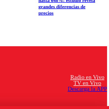
hasta 648%: estudio revela
grandes diferencias de
precios
Radio en Vivo
TV en Vivo
Descarga la APP