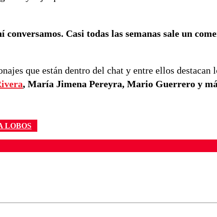
hí conversamos. Casi todas las semanas sale un come
najes que están dentro del chat y entre ellos destacan l
ivera
, María Jimena Pereyra, Mario Guerrero y m
 LOBOS
ados para garantizar un diálogo respetuoso.
Correo