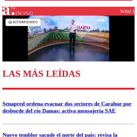
Señal 1
EN VIVO
Los comentarios son moderados para garantizar un
diálogo respetuoso.
Nombre
Correo
LAS MÁS LEÍDAS
Enviar comentario
Senapred ordena evacuar dos sectores de Carahue por
desborde del río Damas: activa mensajería SAE
Nuevo temblor sacude el norte del país: revisa la