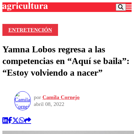
ENTRETENCIÓN
Podcast
Yamna Lobos regresa a las
Frecuencias
Agricultura TV
competencias en “Aquí se baila”:
Deportes
“Estoy volviendo a nacer”
Entretención
Colo Colo
Noticias
Motor
Vida Social
Otros Deportes
Dato Practico
Publicaciones en medios
por
Camila Cornejo
Seleccion Chilena
Economía
Opinión
abril 08, 2022
Torneo Internacional
Internacional
Programas
Torneo Nacional
Nacional
Comercial
Universidad Católica
Política
Universidad de Chile
Sustentabilidad