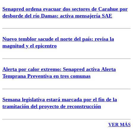
Senapred ordena evacuar dos sectores de Carahue por
Correo
desborde del río Damas: activa mensajería SAE
Nuevo temblor sacude el norte del país: revisa la
magnitud y el epicentro
Enviar comentario
Alerta por calor extremo: Senapred activa Alerta
Temprana Preventiva en tres comunas
Semana legislativa estará marcada por el fin de la
tramitación del proyecto de reconstrucción
VER MÁS