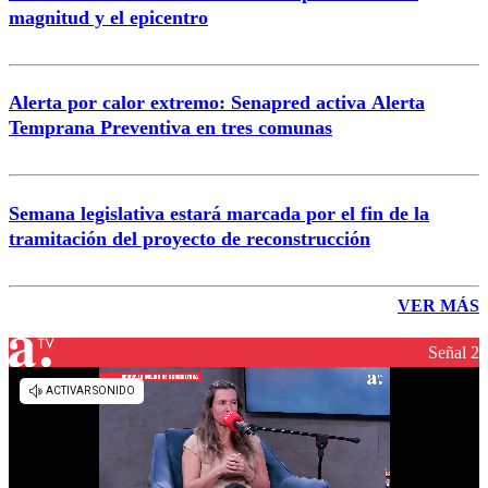
magnitud y el epicentro
Alerta por calor extremo: Senapred activa Alerta
Temprana Preventiva en tres comunas
Semana legislativa estará marcada por el fin de la
tramitación del proyecto de reconstrucción
VER MÁS
Señal 2