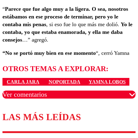
“
Parece que fue algo muy a la ligera. O sea, nosotros
estábamos en ese proceso de terminar, pero yo le
contaba mis penas
, si eso fue lo que más me dolió.
Yo le
contaba, yo que estaba enamorada, y ella me daba
consejos
…” agregó.
“No se portó muy bien en ese momento
“, cerró Yamna
OTROS TEMAS A EXPLORAR:
CARLA JARA
NOPORTADA
YAMNA LOBOS
Ver comentarios
LAS MÁS LEÍDAS
Los comentarios son moderados para garantizar un
diálogo respetuoso.
Nombre