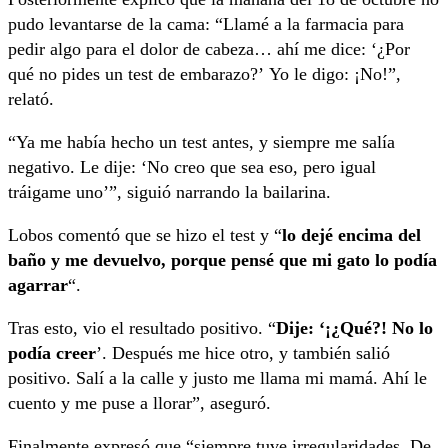
pudo levantarse de la cama: “Llamé a la farmacia para
pedir algo para el dolor de cabeza… ahí me dice: ‘¿Por
qué no pides un test de embarazo?’ Yo le digo: ¡No!”,
relató.
“Ya me había hecho un test antes, y siempre me salía
negativo. Le dije: ‘No creo que sea eso, pero igual
tráigame uno’”, siguió narrando la bailarina.
Lobos comentó que se hizo el test y “
lo dejé encima del
baño y me devuelvo, porque pensé que mi gato lo podía
agarrar
“.
Tras esto, vio el resultado positivo. “
Dije: ‘¡¿Qué?! No lo
podía creer
’. Después me hice otro, y también salió
positivo. Salí a la calle y justo me llama mi mamá. Ahí le
cuento y me puse a llorar”, aseguró.
Finalmente expresó que “siempre tuve irregularidades. De