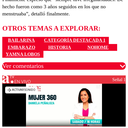
hecho fueron como 3 años seguidos en los que no
menstruaba”, detalló finalmente.
OTROS TEMAS A EXPLORAR:
BAILARINA
CATEGORÍA DESTACADA 1
EMBARAZO
HISTORIA
NOHOME
YAMNA LOBOS
Ver comentarios
Señal 1
EN VIVO
Los comentarios son moderados para garantizar un
diálogo respetuoso.
Nombre
Correo