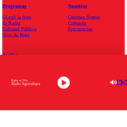
Programas
Nosotros
LLegó la hora
Quienes Somos
El Radar
Contacto
Enfoqué Público
Frecuencias
Hoja de Ruta
Tarifas
Comercial
Tarifas Servel Radio
Radio en Vivo
Radio Agricultura
Radio en Vivo
TV en Vivo
Descarga la APP