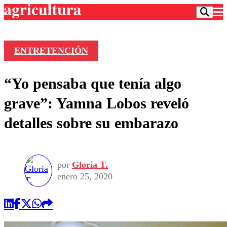
ENTRETENCIÓN
Podcast
“Yo pensaba que tenía algo
Frecuencias
Agricultura TV
grave”: Yamna Lobos reveló
Deportes
detalles sobre su embarazo
Entretención
Colo Colo
Noticias
Motor
Vida Social
Otros Deportes
Dato Practico
Publicaciones en medios
por
Gloria T.
Seleccion Chilena
Economía
Opinión
enero 25, 2020
Torneo Internacional
Internacional
Programas
Torneo Nacional
Nacional
Comercial
Universidad Católica
Política
Universidad de Chile
Sustentabilidad