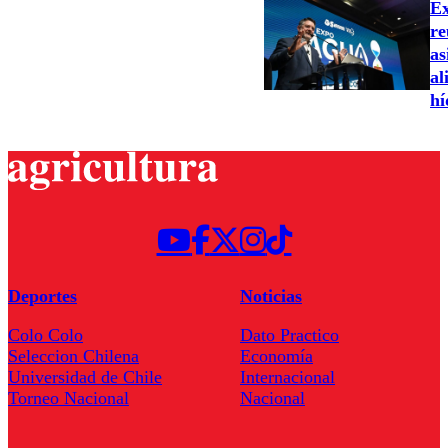
Ex
re
as
al
hí
Deportes
Noticias
Colo Colo
Dato Practico
Seleccion Chilena
Economía
Universidad de Chile
Internacional
Torneo Nacional
Nacional