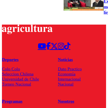
Ex
mo
lí
Deportes
Noticias
Colo Colo
Dato Practico
Seleccion Chilena
Economía
Universidad de Chile
Internacional
Torneo Nacional
Nacional
Programas
Nosotros