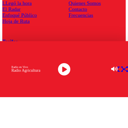
LLegó la hora
Quienes Somos
El Radar
Contacto
Enfoqué Público
Frecuencias
Hoja de Ruta
Tarifas
Comercial
Tarifas Servel Radio
Radio en Vivo
Radio Agricultura
Radio en Vivo
TV en Vivo
Descarga la APP