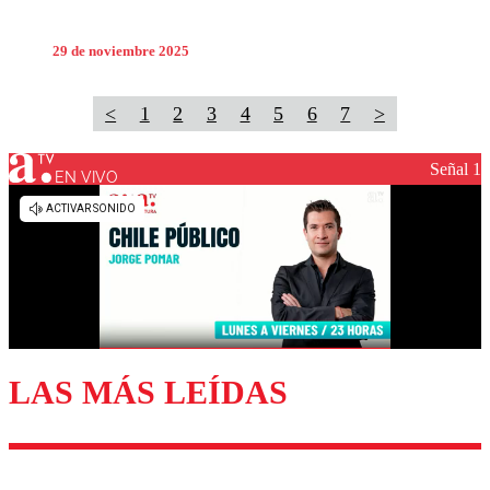
29 de noviembre 2025
<
1
2
3
4
5
6
7
>
Señal 1
EN VIVO
LAS MÁS LEÍDAS