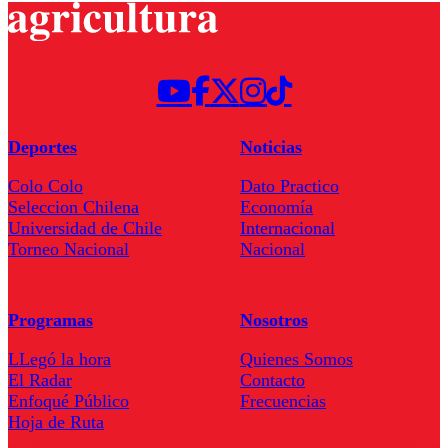
Deportes
Noticias
Colo Colo
Dato Practico
Seleccion Chilena
Economía
Universidad de Chile
Internacional
Torneo Nacional
Nacional
Programas
Nosotros
LLegó la hora
Quienes Somos
El Radar
Contacto
Enfoqué Público
Frecuencias
Hoja de Ruta